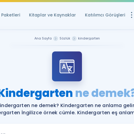
Paketleri
Kitaplar ve Kaynaklar
Katılımcı Görüşleri
Ücretsiz Kayna
Ana Sayfa
Sözlük
kindergarten
YDS ve YÖKDİL içi
Sözlük
İngilizce Sınavları
Puan Hesapla
Kindergarten
ne demek
YDS ve YÖKDİL P
Remz
Rehberlik Aracı
indergarten ne demek? Kindergarten ne anlama geli
YDS ve YÖKDİL'e H
rgarten İngilizce örnek cümle. Kindergarten eş anlaml
ÖSYM Sınav Ta
Tüm ÖSYM Sınavl