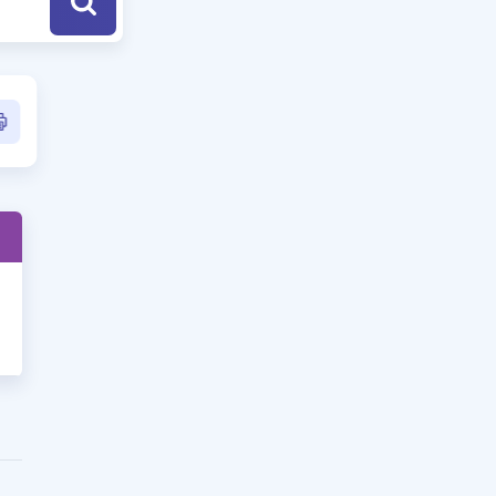
a Özel Fırsatlar
ınavlarla İlgili Haberler
er
 ve Konu Anlatımı