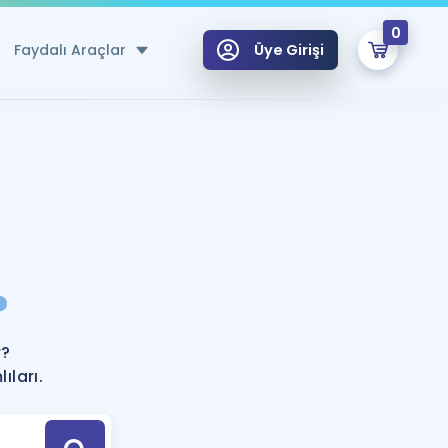
0
Faydalı Araçlar
Üye Girişi
klar
n Ücretsiz Kaynaklar
 için Özel Sözlük
Sepetin Şu An Boş.
ma
?
uan Hesaplama Aracı
i Hoca ile seni sınava hazırlayacak onlarca eğitim seni bekliyor!
Şifremi Hatırlamıyorum
GİRİŞ YAP
r?
azırlananlar için Öneriler
ıları.
kvimi
ÜYE DEĞİLİM
arı Tek Takvimde