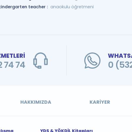
kindergarten teacher :
anaokulu öğretmeni
ZMETLERİ
WHATSA
 74 74
0 (53
HAKKIMIZDA
KARIYER
alışma
YDS & YÖKDİL Kitapları