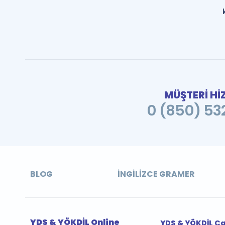
MÜŞTERİ Hİ
0 (850) 532
BLOG
İNGILIZCE GRAMER
YDS & YÖKDİL Online
YDS & YÖKDİL Ç