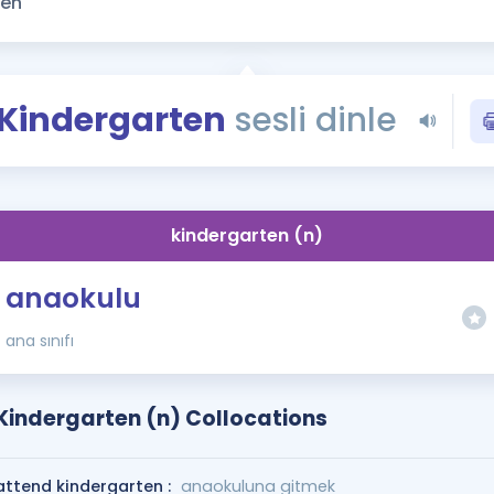
Kampanyalar
Eğitim ve Kitaplar
Blog
Kindergarten
sesli dinle
YDS - YÖKDİL Tüm S
İngilizce Gram
İngilizce Gramer
kindergarten (n)
anaokulu
ana sınıfı
Kindergarten (n) Collocations
attend kindergarten :
anaokuluna gitmek