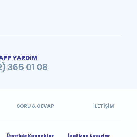
PP YARDIM
2) 365 01 08
SORU & CEVAP
İLETIŞIM
Ücretsiz Kaynaklar
İngilizce Sınavlar