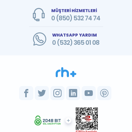
MÜŞTERİ HİZMETLERİ
0 (850) 532 74 74
WHATSAPP YARDIM
0 (532) 365 01 08