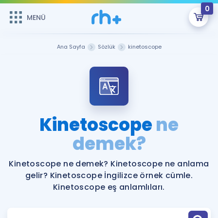
0
MENÜ
MENÜ
Üye Girişi
Ana Sayfa
Sözlük
kinetoscope
Online Dersler
Sepetin Şu An Boş.
Çalışma Paketleri
Remzi Hoca ile seni sınava hazırlayacak onlarca eğitim seni
bekliyor!
Kitaplar ve Kaynaklar
GİRİŞ YAP
Kinetoscope
ne
Katılımcı Görüşleri
demek?
Şifremi Hatırlamıyorum
ÜYE DEĞİLİM
Faydalı Araçlar
Kinetoscope ne demek? Kinetoscope ne anlama
gelir? Kinetoscope İngilizce örnek cümle.
Ücretsiz Kaynaklar
Blog
İngilizce Gramer
Kinetoscope eş anlamlıları.
Hakkımızda
Kariyer
Sözlük
Soru & Cevap
İletişim