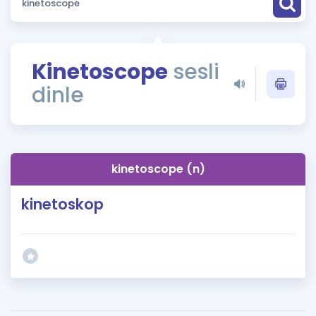
Puan Hesaplama
Rehberlik Aracı
Kinetoscope
sesli
ÖSYM Sınav Takvimi
dinle
Kampanyalar
Blog
kinetoscope (n)
İngilizce Gramer
kinetoskop