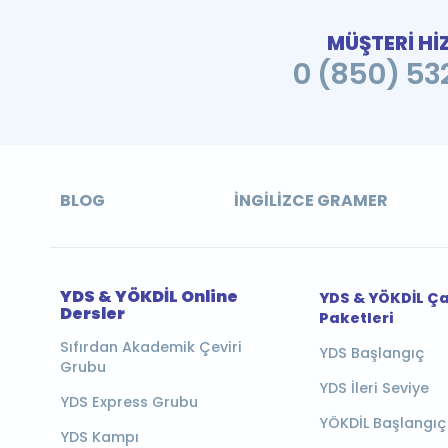
MÜŞTERİ Hİ
0 (850) 532
BLOG
İNGILIZCE GRAMER
YDS & YÖKDİL Online
YDS & YÖKDİL Ç
Dersler
Paketleri
Sıfırdan Akademik Çeviri
YDS Başlangıç
Grubu
YDS İleri Seviye
YDS Express Grubu
YÖKDİL Başlangıç
YDS Kampı