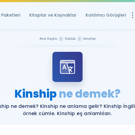
Paketleri
Kitaplar ve Kaynaklar
Katılımcı Görüşleri
Ücretsiz Kayna
Ana Sayfa
Sözlük
kinship
YDS ve YÖKDİL içi
Sözlük
İngilizce Sınavları
Puan Hesapla
Kinship
ne demek?
YDS ve YÖKDİL P
Remz
Rehberlik Aracı
ship ne demek? Kinship ne anlama gelir? Kinship İngil
YDS ve YÖKDİL'e H
örnek cümle. Kinship eş anlamlıları.
ÖSYM Sınav Ta
Tüm ÖSYM Sınavl