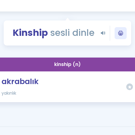
Kampanyalar
Eğitim ve Kitaplar
Blog
Kinship
sesli dinle
YDS - YÖKDİL Tüm S
İngilizce Gram
İngilizce Gramer
kinship (n)
akrabalık
yakınlık