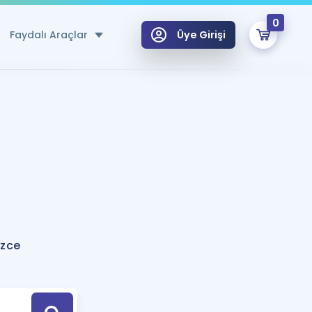
0
Faydalı Araçlar
Üye Girişi
klar
n Ücretsiz Kaynaklar
 için Özel Sözlük
Sepetin Şu An Boş.
ma
uan Hesaplama Aracı
i Hoca ile seni sınava hazırlayacak onlarca eğitim seni bekliyor!
Şifremi Hatırlamıyorum
GİRİŞ YAP
izce
azırlananlar için Öneriler
kvimi
ÜYE DEĞİLİM
arı Tek Takvimde