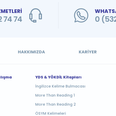
ZMETLERİ
WHATSA
 74 74
0 (53
HAKKIMIZDA
KARIYER
alışma
YDS & YÖKDİL Kitapları
İngilizce Kelime Bulmacası
More Than Reading 1
More Than Reading 2
ÖSYM Kelimeleri