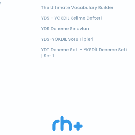
e
The Ultimate Vocabulary Builder
YDS - YÖKDİL Kelime Defteri
YDS Deneme Sınavları
YDS-YÖKDİL Soru Tipleri
YDT Deneme Seti - YKSDİL Deneme Seti
| Set 1