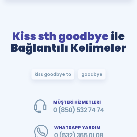
Kiss sth goodbye
ile
Bağlantılı Kelimeler
kiss goodbye to
goodbye
MÜŞTERİ HİZMETLERİ
0 (850) 532 74 74
WHATSAPP YARDIM
0 (532) 365 01 08