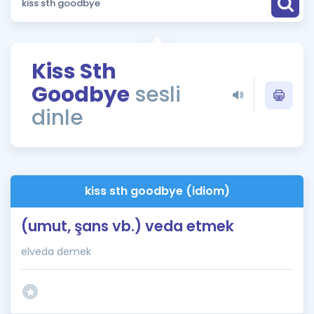
Puan Hesaplama
Rehberlik Aracı
Kiss Sth
ÖSYM Sınav Takvimi
Goodbye
sesli
Kampanyalar
dinle
Blog
İngilizce Gramer
kiss sth goodbye (idiom)
(umut, şans vb.) veda etmek
elveda demek