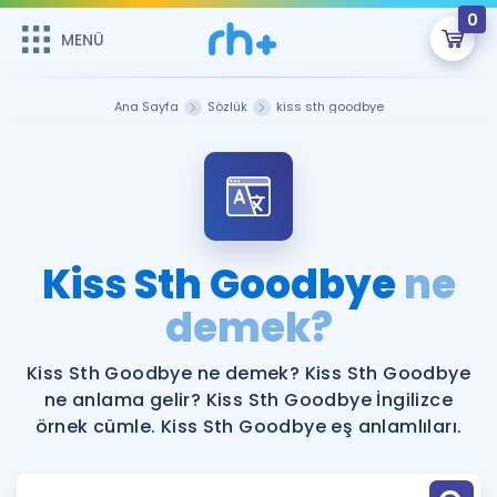
0
MENÜ
MENÜ
Üye Girişi
Ana Sayfa
Sözlük
kiss sth goodbye
Online Dersler
Sepetin Şu An Boş.
Çalışma Paketleri
Remzi Hoca ile seni sınava hazırlayacak onlarca eğitim seni
bekliyor!
Kitaplar ve Kaynaklar
GİRİŞ YAP
Kiss Sth Goodbye
ne
Katılımcı Görüşleri
demek?
Şifremi Hatırlamıyorum
ÜYE DEĞİLİM
Faydalı Araçlar
Kiss Sth Goodbye ne demek? Kiss Sth Goodbye
ne anlama gelir? Kiss Sth Goodbye İngilizce
Ücretsiz Kaynaklar
Blog
İngilizce Gramer
örnek cümle. Kiss Sth Goodbye eş anlamlıları.
Hakkımızda
Kariyer
Sözlük
Soru & Cevap
İletişim