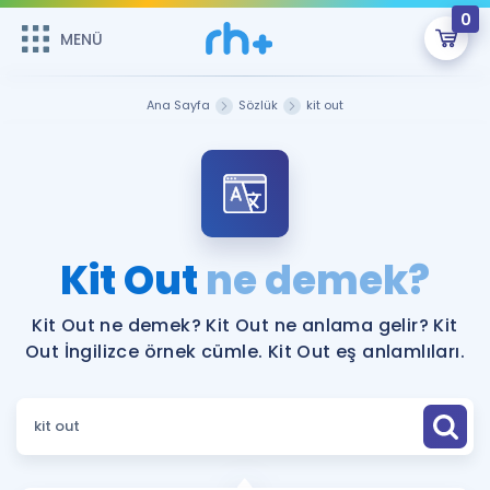
0
MENÜ
MENÜ
Üye Girişi
Ana Sayfa
Sözlük
kit out
Online Dersler
Sepetin Şu An Boş.
Çalışma Paketleri
Remzi Hoca ile seni sınava hazırlayacak onlarca eğitim seni
bekliyor!
Kitaplar ve Kaynaklar
GİRİŞ YAP
Kit Out
ne demek?
Katılımcı Görüşleri
Şifremi Hatırlamıyorum
Kit Out ne demek? Kit Out ne anlama gelir? Kit
Out İngilizce örnek cümle. Kit Out eş anlamlıları.
ÜYE DEĞİLİM
Faydalı Araçlar
Ücretsiz Kaynaklar
Blog
İngilizce Gramer
Hakkımızda
Kariyer
Sözlük
Soru & Cevap
İletişim