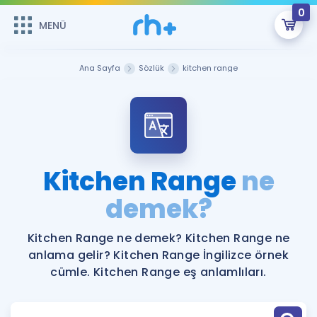
0
MENÜ
MENÜ
Üye Girişi
Ana Sayfa
Sözlük
kitchen range
Online Dersler
Sepetin Şu An Boş.
Çalışma Paketleri
Remzi Hoca ile seni sınava hazırlayacak onlarca eğitim seni
bekliyor!
Kitaplar ve Kaynaklar
GİRİŞ YAP
Kitchen Range
ne
Katılımcı Görüşleri
demek?
Şifremi Hatırlamıyorum
ÜYE DEĞİLİM
Faydalı Araçlar
Kitchen Range ne demek? Kitchen Range ne
anlama gelir? Kitchen Range İngilizce örnek
Ücretsiz Kaynaklar
Blog
İngilizce Gramer
cümle. Kitchen Range eş anlamlıları.
Hakkımızda
Kariyer
Sözlük
Soru & Cevap
İletişim