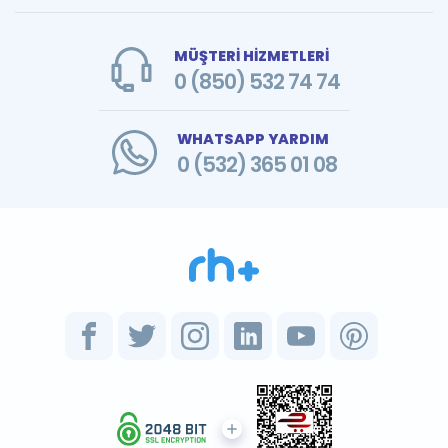
MÜŞTERİ HİZMETLERİ
0 (850) 532 74 74
WHATSAPP YARDIM
0 (532) 365 01 08