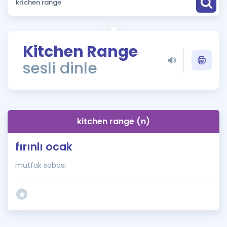
Puan Hesaplama
Rehberlik Aracı
Kitchen Range
ÖSYM Sınav Takvimi
sesli dinle
Kampanyalar
Blog
kitchen range (n)
İngilizce Gramer
fırınlı ocak
mutfak sobası