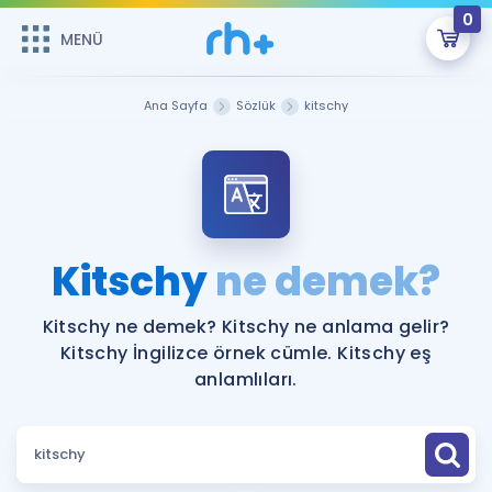
0
MENÜ
MENÜ
Üye Girişi
Ana Sayfa
Sözlük
kitschy
Online Dersler
Sepetin Şu An Boş.
Çalışma Paketleri
Remzi Hoca ile seni sınava hazırlayacak onlarca eğitim seni
bekliyor!
Kitaplar ve Kaynaklar
GİRİŞ YAP
Kitschy
ne demek?
Katılımcı Görüşleri
Şifremi Hatırlamıyorum
Kitschy ne demek? Kitschy ne anlama gelir?
Kitschy İngilizce örnek cümle. Kitschy eş
ÜYE DEĞİLİM
Faydalı Araçlar
anlamlıları.
Ücretsiz Kaynaklar
Blog
İngilizce Gramer
Hakkımızda
Kariyer
Sözlük
Soru & Cevap
İletişim