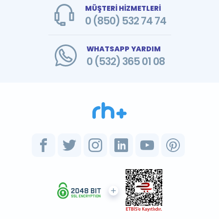
MÜŞTERİ HİZMETLERİ
0 (850) 532 74 74
WHATSAPP YARDIM
0 (532) 365 01 08