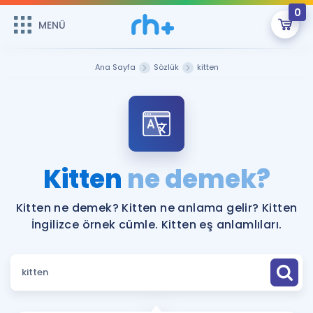
0
MENÜ
MENÜ
Üye Girişi
Ana Sayfa
Sözlük
kitten
Online Dersler
Sepetin Şu An Boş.
Çalışma Paketleri
Remzi Hoca ile seni sınava hazırlayacak onlarca eğitim seni
bekliyor!
Kitaplar ve Kaynaklar
GİRİŞ YAP
Kitten
ne demek?
Katılımcı Görüşleri
Şifremi Hatırlamıyorum
Kitten ne demek? Kitten ne anlama gelir? Kitten
İngilizce örnek cümle. Kitten eş anlamlıları.
ÜYE DEĞİLİM
Faydalı Araçlar
Ücretsiz Kaynaklar
Blog
İngilizce Gramer
Hakkımızda
Kariyer
Sözlük
Soru & Cevap
İletişim