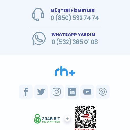
MÜŞTERİ HİZMETLERİ
0 (850) 532 74 74
WHATSAPP YARDIM
0 (532) 365 01 08