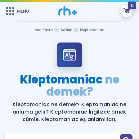
0
MENÜ
MENÜ
Üye Girişi
Ana Sayfa
Sözlük
kleptomaniac
Online Dersler
Sepetin Şu An Boş.
Çalışma Paketleri
Remzi Hoca ile seni sınava hazırlayacak onlarca eğitim seni
bekliyor!
Kitaplar ve Kaynaklar
GİRİŞ YAP
Kleptomaniac
ne
Katılımcı Görüşleri
demek?
Şifremi Hatırlamıyorum
ÜYE DEĞİLİM
Faydalı Araçlar
Kleptomaniac ne demek? Kleptomaniac ne
anlama gelir? Kleptomaniac İngilizce örnek
Ücretsiz Kaynaklar
Blog
İngilizce Gramer
cümle. Kleptomaniac eş anlamlıları.
Hakkımızda
Kariyer
Sözlük
Soru & Cevap
İletişim