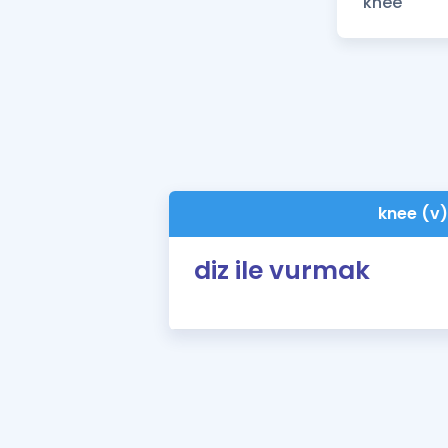
knee (v)
diz ile vurmak