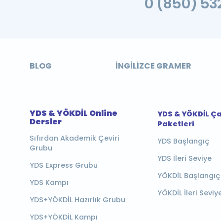
0 (850) 532
BLOG
İNGILIZCE GRAMER
YDS & YÖKDİL Online
YDS & YÖKDİL Ç
Dersler
Paketleri
Sıfırdan Akademik Çeviri
YDS Başlangıç
Grubu
YDS İleri Seviye
YDS Express Grubu
YÖKDİL Başlangıç
YDS Kampı
YÖKDİL İleri Seviy
YDS+YÖKDİL Hazırlık Grubu
YDS+YÖKDİL Kampı