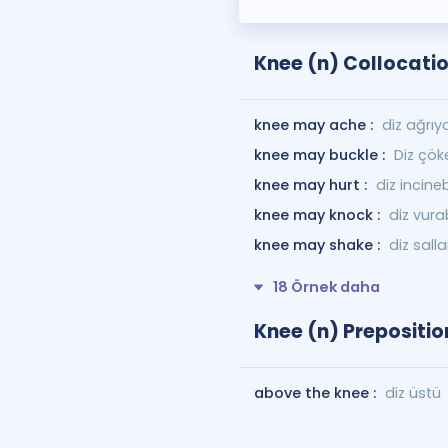
Knee (n) Collocati
knee may ache :
diz ağrıya
knee may buckle :
Diz çöke
knee may hurt :
diz incinebi
knee may knock :
diz vurab
knee may shake :
diz salla
18 Örnek daha
Knee (n) Prepositio
above the knee :
diz üstü