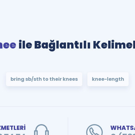
nee
ile Bağlantılı Kelime
bring sb/sth to their knees
knee-length
ZMETLERİ
WHATSA