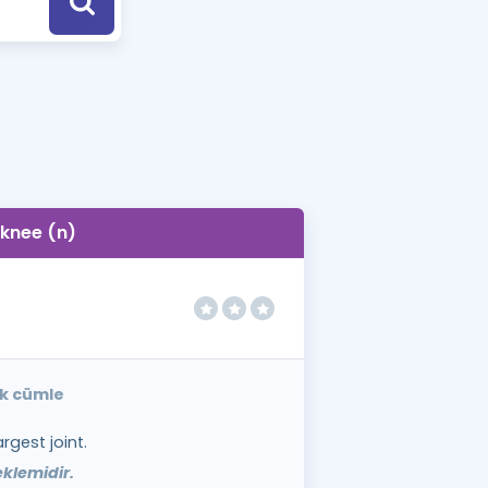
a Özel Fırsatlar
ınavlarla İlgili Haberler
er
 ve Konu Anlatımı
knee (n)
ek cümle
rgest joint.
klemidir.