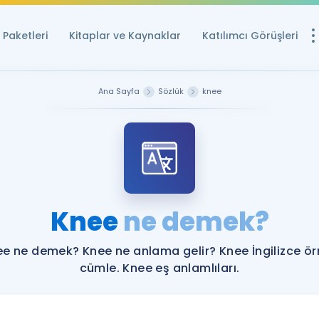
Paketleri
Kitaplar ve Kaynaklar
Katılımcı Görüşleri
Ücretsiz Kayna
Ana Sayfa
Sözlük
knee
YDS ve YÖKDİL içi
Sözlük
İngilizce Sınavları
Puan Hesapla
Knee
ne demek?
YDS ve YÖKDİL P
Remz
Rehberlik Aracı
e ne demek? Knee ne anlama gelir? Knee İngilizce ö
YDS ve YÖKDİL'e H
cümle. Knee eş anlamlıları.
ÖSYM Sınav Ta
Tüm ÖSYM Sınavl