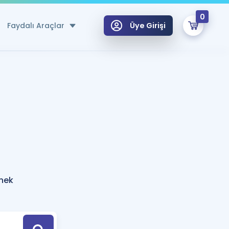
0
Faydalı Araçlar
Üye Girişi
klar
n Ücretsiz Kaynaklar
 için Özel Sözlük
Sepetin Şu An Boş.
ma
uan Hesaplama Aracı
i Hoca ile seni sınava hazırlayacak onlarca eğitim seni bekliyor!
Şifremi Hatırlamıyorum
GİRİŞ YAP
rnek
azırlananlar için Öneriler
kvimi
ÜYE DEĞİLİM
arı Tek Takvimde