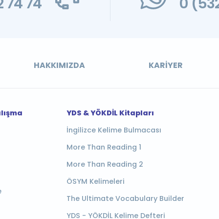
 74 74
0 (53
HAKKIMIZDA
KARIYER
alışma
YDS & YÖKDİL Kitapları
İngilizce Kelime Bulmacası
More Than Reading 1
More Than Reading 2
ÖSYM Kelimeleri
e
The Ultimate Vocabulary Builder
YDS - YÖKDİL Kelime Defteri