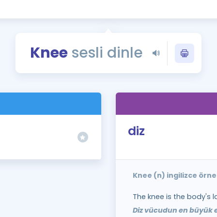
Kampanyalar
Eğitim ve Kitaplar
Blog
Knee
sesli dinle
YDS - YÖKDİL Tüm S
İngilizce Gram
İngilizce Gramer
diz
Knee (n) ingilizce örn
The knee is the body's la
Diz vücudun en büyük e