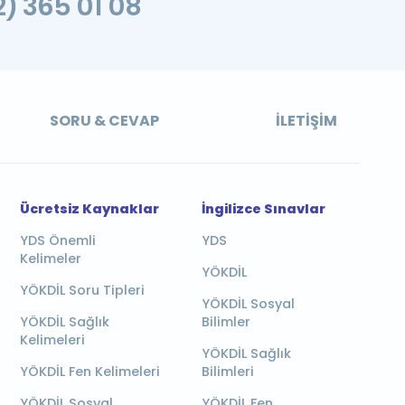
2) 365 01 08
SORU & CEVAP
İLETIŞIM
Ücretsiz Kaynaklar
İngilizce Sınavlar
YDS Önemli
YDS
Kelimeler
YÖKDİL
YÖKDİL Soru Tipleri
YÖKDİL Sosyal
YÖKDİL Sağlık
Bilimler
Kelimeleri
YÖKDİL Sağlık
YÖKDİL Fen Kelimeleri
Bilimleri
YÖKDİL Sosyal
YÖKDİL Fen