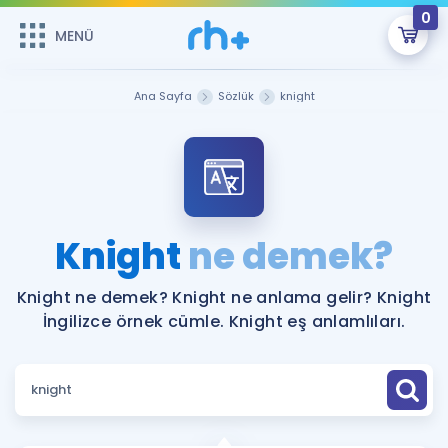
0
MENÜ
MENÜ
Üye Girişi
Ana Sayfa
Sözlük
knight
Online Dersler
Sepetin Şu An Boş.
Çalışma Paketleri
Remzi Hoca ile seni sınava hazırlayacak onlarca eğitim seni
bekliyor!
Kitaplar ve Kaynaklar
GİRİŞ YAP
Knight
ne demek?
Katılımcı Görüşleri
Şifremi Hatırlamıyorum
Knight ne demek? Knight ne anlama gelir? Knight
İngilizce örnek cümle. Knight eş anlamlıları.
ÜYE DEĞİLİM
Faydalı Araçlar
Ücretsiz Kaynaklar
Blog
İngilizce Gramer
Hakkımızda
Kariyer
Sözlük
Soru & Cevap
İletişim