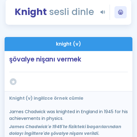
Puan Hesaplama
Knight
sesli dinle
Rehberlik Aracı
ÖSYM Sınav Takvimi
knight (v)
Kampanyalar
şövalye nişanı vermek
Blog
İngilizce Gramer
Knight (v) ingilizce örnek cümle
James Chadwick was knighted in England in 1945 for his
achievements in physics.
James Chadwick'e 1945'te fizikteki başarılarından
dolayı İngiltere'de şövalye nişanı verildi.