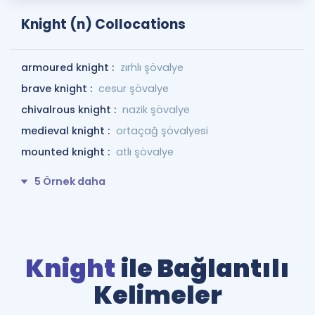
Knight (n) Collocations
armoured knight :
zırhlı şövalye
brave knight :
cesur şövalye
chivalrous knight :
nazik şövalye
medieval knight :
ortaçağ şövalyesi
mounted knight :
atlı şövalye
5 Örnek daha
Knight
ile Bağlantılı
Kelimeler