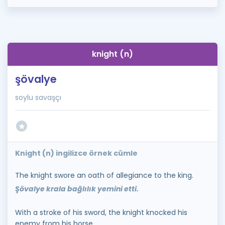
knight (n)
şövalye
soylu savaşçı
Knight (n) ingilizce örnek cümle
The knight swore an oath of allegiance to the king.
Şövalye krala bağlılık yemini etti.
With a stroke of his sword, the knight knocked his
enemy from his horse.