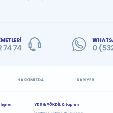
ZMETLERİ
WHATSA
 74 74
0 (53
HAKKIMIZDA
KARIYER
alışma
YDS & YÖKDİL Kitapları