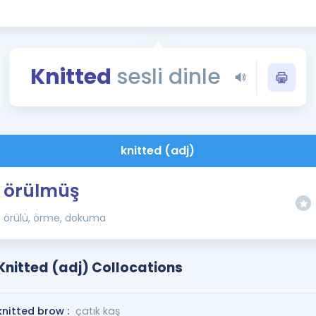
Kampanyalar
Eğitim ve Kitaplar
Blog
Knitted
sesli dinle
YDS - YÖKDİL Tüm S
İngilizce Gram
İngilizce Gramer
knitted (adj)
örülmüş
örülü, örme, dokuma
Knitted (adj) Collocations
knitted brow :
çatık kaş