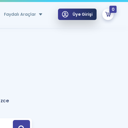
0
Faydalı Araçlar
Üye Girişi
klar
n Ücretsiz Kaynaklar
 için Özel Sözlük
Sepetin Şu An Boş.
ma
uan Hesaplama Aracı
i Hoca ile seni sınava hazırlayacak onlarca eğitim seni bekliyor!
Şifremi Hatırlamıyorum
GİRİŞ YAP
izce
azırlananlar için Öneriler
kvimi
ÜYE DEĞİLİM
arı Tek Takvimde