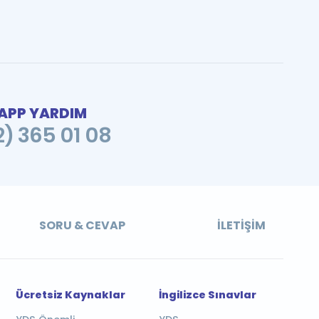
PP YARDIM
2) 365 01 08
SORU & CEVAP
İLETIŞIM
Ücretsiz Kaynaklar
İngilizce Sınavlar