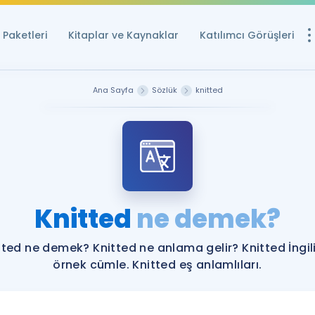
Paketleri
Kitaplar ve Kaynaklar
Katılımcı Görüşleri
Ücretsiz Kayna
Ana Sayfa
Sözlük
knitted
YDS ve YÖKDİL içi
Sözlük
İngilizce Sınavları
Puan Hesapla
Knitted
ne demek?
YDS ve YÖKDİL P
Remz
Rehberlik Aracı
tted ne demek? Knitted ne anlama gelir? Knitted İngil
YDS ve YÖKDİL'e H
örnek cümle. Knitted eş anlamlıları.
ÖSYM Sınav Ta
Tüm ÖSYM Sınavl