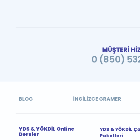
MÜŞTERİ Hİ
0 (850) 532
BLOG
İNGILIZCE GRAMER
YDS & YÖKDİL Online
YDS & YÖKDİL Ç
Dersler
Paketleri