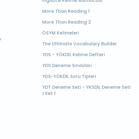
İngilizce Kelime Bulmacası
More Than Reading 1
More Than Reading 2
ÖSYM Kelimeleri
e
The Ultimate Vocabulary Builder
YDS - YÖKDİL Kelime Defteri
YDS Deneme Sınavları
YDS-YÖKDİL Soru Tipleri
YDT Deneme Seti - YKSDİL Deneme Seti
| Set 1