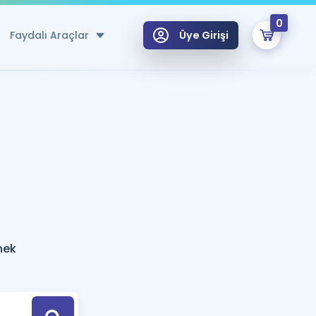
0
Faydalı Araçlar
Üye Girişi
klar
n Ücretsiz Kaynaklar
 için Özel Sözlük
Sepetin Şu An Boş.
ma
uan Hesaplama Aracı
i Hoca ile seni sınava hazırlayacak onlarca eğitim seni bekliyor!
Şifremi Hatırlamıyorum
GİRİŞ YAP
nek
azırlananlar için Öneriler
kvimi
ÜYE DEĞİLİM
arı Tek Takvimde