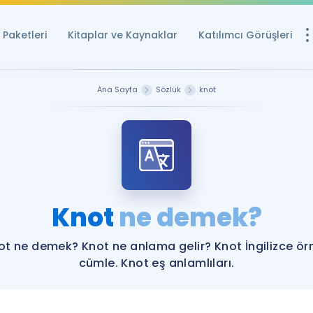
Paketleri
Kitaplar ve Kaynaklar
Katılımcı Görüşleri
Ücretsiz Kayna
Ana Sayfa
Sözlük
knot
YDS ve YÖKDİL içi
Sözlük
İngilizce Sınavları
Puan Hesapla
Knot
ne demek?
YDS ve YÖKDİL P
Remz
Rehberlik Aracı
ot ne demek? Knot ne anlama gelir? Knot İngilizce ör
YDS ve YÖKDİL'e H
cümle. Knot eş anlamlıları.
ÖSYM Sınav Ta
Tüm ÖSYM Sınavl