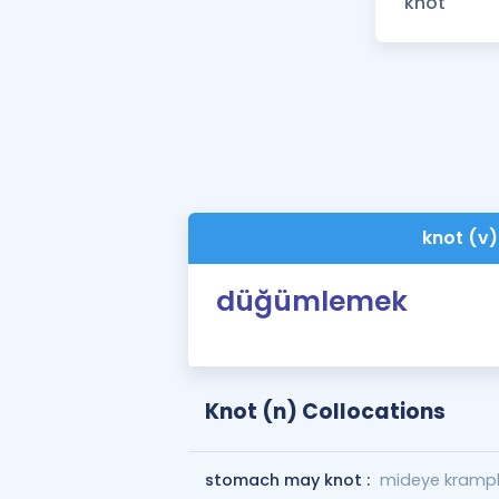
knot (v)
düğümlemek
Knot (n) Collocations
stomach may knot :
mideye kramplar