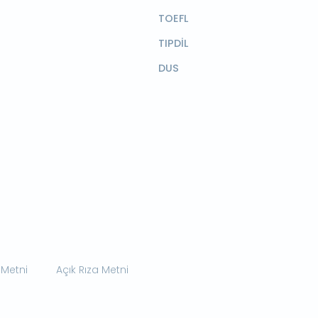
TOEFL
TIPDİL
DUS
 Metni
Açık Rıza Metni