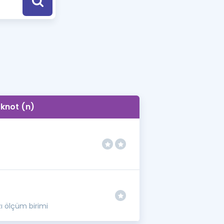
a Özel Fırsatlar
ınavlarla İlgili Haberler
er
 ve Konu Anlatımı
knot (n)
ı ölçüm birimi