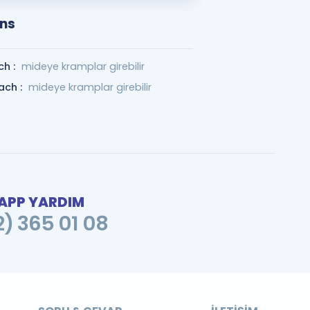
ons
ch :
mideye kramplar girebilir
ach :
mideye kramplar girebilir
PP YARDIM
2) 365 01 08