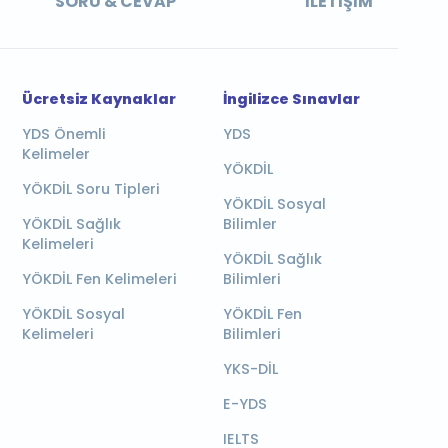
SORU & CEVAP
İLETIŞIM
Ücretsiz Kaynaklar
İngilizce Sınavlar
YDS Önemli
YDS
Kelimeler
YÖKDİL
YÖKDİL Soru Tipleri
YÖKDİL Sosyal
YÖKDİL Sağlık
Bilimler
Kelimeleri
YÖKDİL Sağlık
YÖKDİL Fen Kelimeleri
Bilimleri
YÖKDİL Sosyal
YÖKDİL Fen
Kelimeleri
Bilimleri
YKS-DİL
E-YDS
IELTS