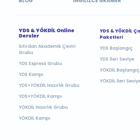
BLOG
İNGILIZCE GRAMER
YDS & YÖKDİL Online
YDS & YÖKDİL Ç
Dersler
Paketleri
Sıfırdan Akademik Çeviri
YDS Başlangıç
Grubu
YDS İleri Seviye
YDS Express Grubu
YÖKDİL Başlangıç
YDS Kampı
YÖKDİL İleri Seviy
YDS+YÖKDİL Hazırlık Grubu
YDS+YÖKDİL Kampı
YÖKDİL Hazırlık Grubu
YÖKDİL Kampı