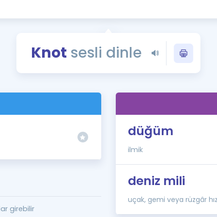
Kampanyalar
Eğitim ve Kitaplar
Blog
Knot
sesli dinle
YDS - YÖKDİL Tüm S
İngilizce Gram
İngilizce Gramer
düğüm
ilmik
deniz mili
uçak, gemi veya rüzgâr hız
 girebilir