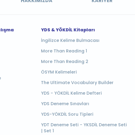
HAKKIMIZDA
KARIYER
alışma
YDS & YÖKDİL Kitapları
İngilizce Kelime Bulmacası
More Than Reading 1
More Than Reading 2
ÖSYM Kelimeleri
e
The Ultimate Vocabulary Builder
YDS - YÖKDİL Kelime Defteri
YDS Deneme Sınavları
YDS-YÖKDİL Soru Tipleri
YDT Deneme Seti - YKSDİL Deneme Seti
| Set 1