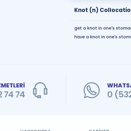
Knot (n) Collocati
get a knot in one's stoma
have a knot in one's stom
ZMETLERİ
WHATSA
 74 74
0 (53