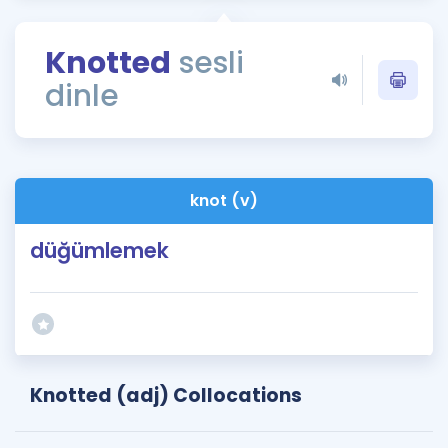
Puan Hesaplama
Knotted
sesli
Rehberlik Aracı
dinle
ÖSYM Sınav Takvimi
Kampanyalar
Blog
knot (v)
İngilizce Gramer
düğümlemek
Knotted (adj) Collocations