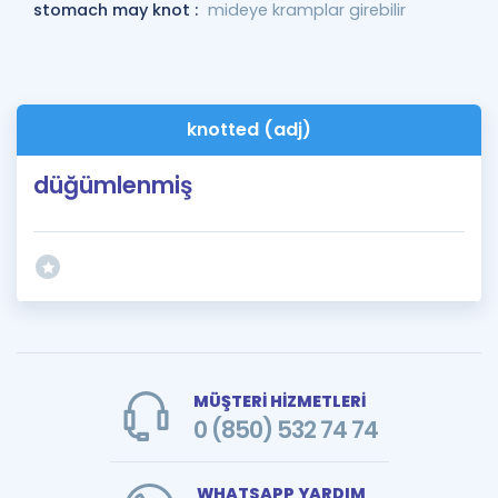
stomach may knot :
mideye kramplar girebilir
knotted (adj)
düğümlenmiş
MÜŞTERİ HİZMETLERİ
0 (850) 532 74 74
WHATSAPP YARDIM