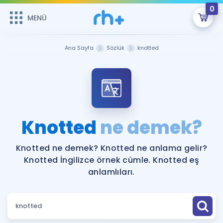
0
MENÜ
MENÜ
Üye Girişi
Ana Sayfa
Sözlük
knotted
Online Dersler
Sepetin Şu An Boş.
Çalışma Paketleri
Remzi Hoca ile seni sınava hazırlayacak onlarca eğitim seni
bekliyor!
Kitaplar ve Kaynaklar
GİRİŞ YAP
Knotted
ne demek?
Katılımcı Görüşleri
Şifremi Hatırlamıyorum
Knotted ne demek? Knotted ne anlama gelir?
Knotted İngilizce örnek cümle. Knotted eş
ÜYE DEĞİLİM
Faydalı Araçlar
anlamlıları.
Ücretsiz Kaynaklar
Blog
İngilizce Gramer
Hakkımızda
Kariyer
Sözlük
Soru & Cevap
İletişim