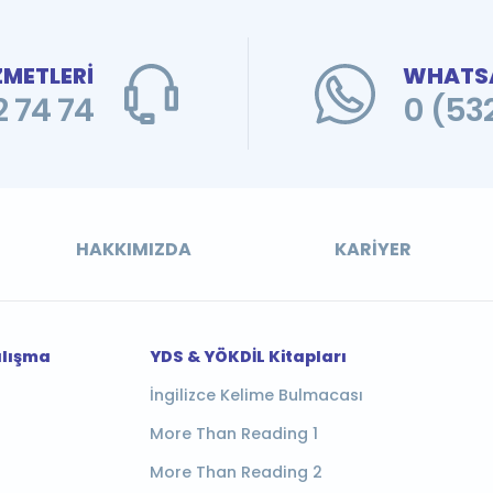
ZMETLERİ
WHATSA
 74 74
0 (53
HAKKIMIZDA
KARIYER
alışma
YDS & YÖKDİL Kitapları
İngilizce Kelime Bulmacası
More Than Reading 1
More Than Reading 2