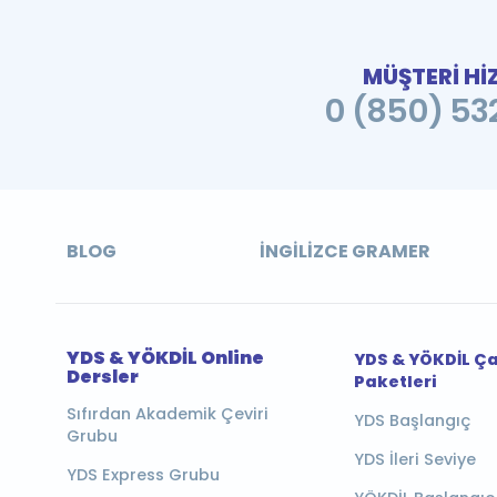
MÜŞTERİ Hİ
0 (850) 532
BLOG
İNGILIZCE GRAMER
YDS & YÖKDİL Online
YDS & YÖKDİL Ç
Dersler
Paketleri
Sıfırdan Akademik Çeviri
YDS Başlangıç
Grubu
YDS İleri Seviye
YDS Express Grubu