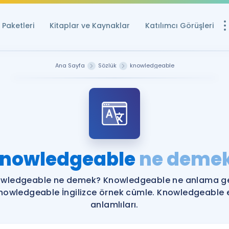
Paketleri
Kitaplar ve Kaynaklar
Katılımcı Görüşleri
Ücretsiz Kayna
Ana Sayfa
Sözlük
knowledgeable
YDS ve YÖKDİL içi
Sözlük
İngilizce Sınavları
Puan Hesapla
nowledgeable
ne deme
YDS ve YÖKDİL P
Remz
Rehberlik Aracı
wledgeable ne demek? Knowledgeable ne anlama ge
YDS ve YÖKDİL'e H
nowledgeable İngilizce örnek cümle. Knowledgeable 
anlamlıları.
ÖSYM Sınav Ta
Tüm ÖSYM Sınavl