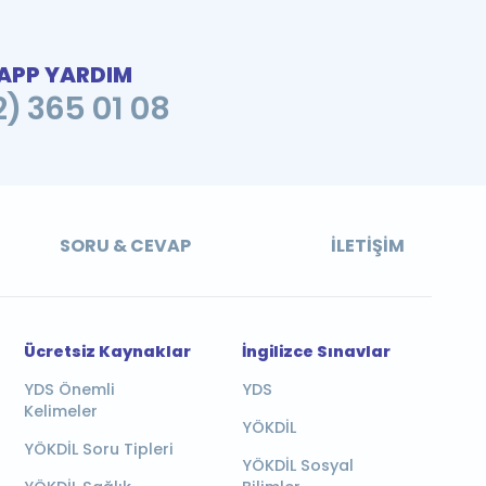
PP YARDIM
2) 365 01 08
SORU & CEVAP
İLETIŞIM
Ücretsiz Kaynaklar
İngilizce Sınavlar
YDS Önemli
YDS
Kelimeler
YÖKDİL
YÖKDİL Soru Tipleri
YÖKDİL Sosyal