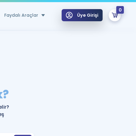
0
Faydalı Araçlar
Üye Girişi
klar
n Ücretsiz Kaynaklar
 için Özel Sözlük
Sepetin Şu An Boş.
ma
k?
uan Hesaplama Aracı
i Hoca ile seni sınava hazırlayacak onlarca eğitim seni bekliyor!
Şifremi Hatırlamıyorum
GİRİŞ YAP
lir?
azırlananlar için Öneriler
eş
kvimi
ÜYE DEĞİLİM
arı Tek Takvimde