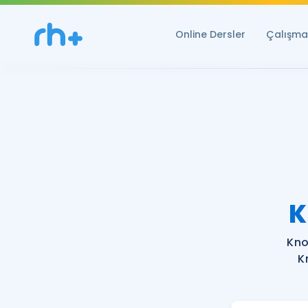
Online Dersler
Çalışma 
K
Kno
K