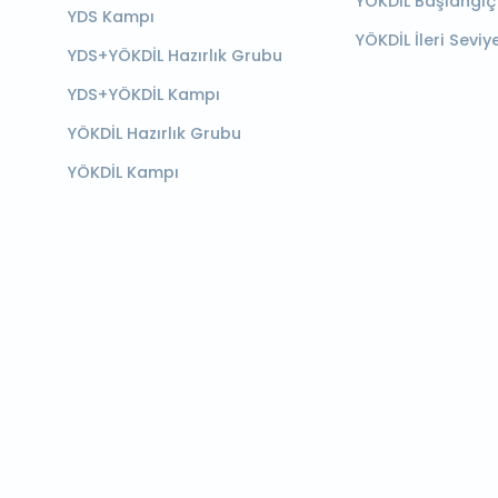
YÖKDİL Başlangıç
YDS Kampı
YÖKDİL İleri Seviy
YDS+YÖKDİL Hazırlık Grubu
YDS+YÖKDİL Kampı
YÖKDİL Hazırlık Grubu
YÖKDİL Kampı