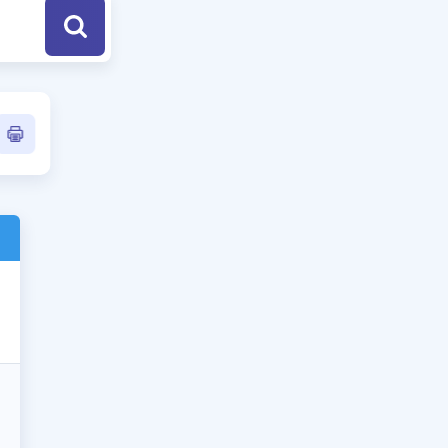
a Özel Fırsatlar
ınavlarla İlgili Haberler
er
 ve Konu Anlatımı