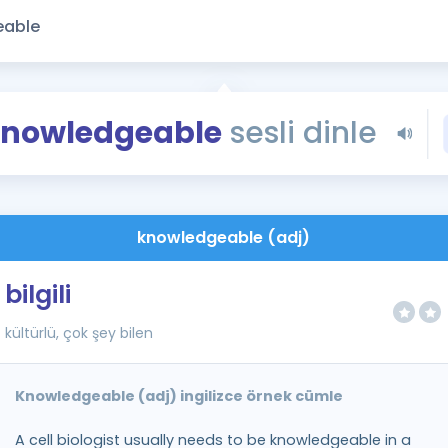
Kampanyalar
Eğitim ve Kitaplar
Blog
YDS - YÖKDİL Tüm S
nowledgeable
sesli dinle
İngilizce Gram
İngilizce Gramer
knowledgeable (adj)
bilgili
kültürlü, çok şey bilen
Knowledgeable (adj) ingilizce örnek cümle
A cell biologist usually needs to be knowledgeable in a