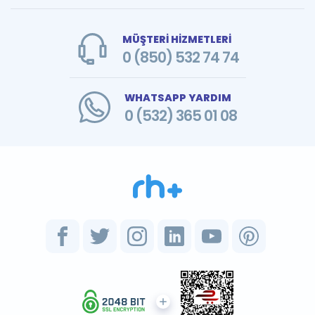
MÜŞTERİ HİZMETLERİ
0 (850) 532 74 74
WHATSAPP YARDIM
0 (532) 365 01 08