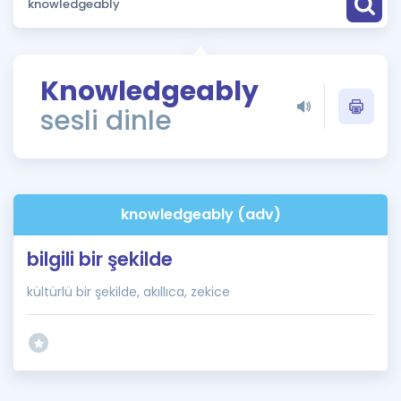
Puan Hesaplama
Rehberlik Aracı
Knowledgeably
ÖSYM Sınav Takvimi
sesli dinle
Kampanyalar
Blog
knowledgeably (adv)
İngilizce Gramer
bilgili bir şekilde
kültürlü bir şekilde, akıllıca, zekice