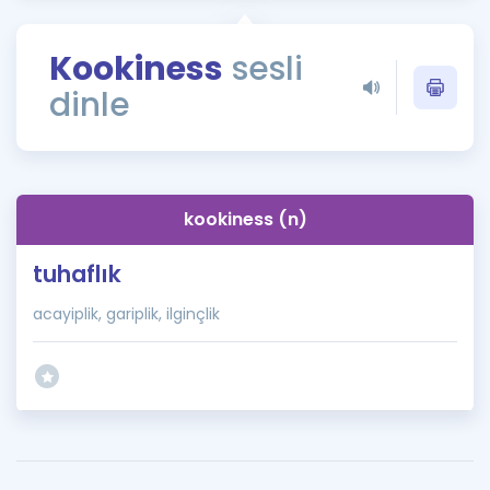
Puan Hesaplama
Kookiness
sesli
Rehberlik Aracı
dinle
ÖSYM Sınav Takvimi
Kampanyalar
Blog
kookiness (n)
İngilizce Gramer
tuhaflık
acayiplik, gariplik, ilginçlik