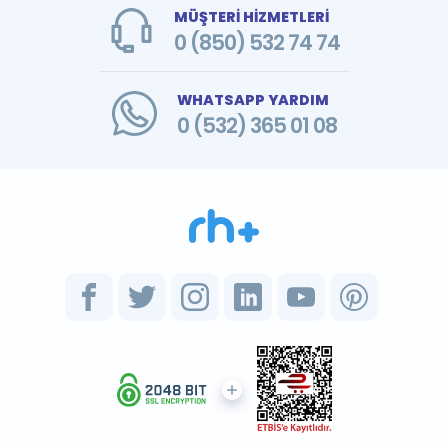
MÜŞTERİ HİZMETLERİ
0 (850) 532 74 74
WHATSAPP YARDIM
0 (532) 365 01 08