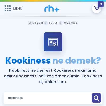
0
MENÜ
MENÜ
Üye Girişi
Ana Sayfa
Sözlük
kookiness
Online Dersler
Sepetin Şu An Boş.
Çalışma Paketleri
Remzi Hoca ile seni sınava hazırlayacak onlarca eğitim seni
bekliyor!
Kitaplar ve Kaynaklar
GİRİŞ YAP
Kookiness
ne demek?
Katılımcı Görüşleri
Şifremi Hatırlamıyorum
Kookiness ne demek? Kookiness ne anlama
gelir? Kookiness İngilizce örnek cümle. Kookiness
ÜYE DEĞİLİM
Faydalı Araçlar
eş anlamlıları.
Ücretsiz Kaynaklar
Blog
İngilizce Gramer
Hakkımızda
Kariyer
Sözlük
Soru & Cevap
İletişim