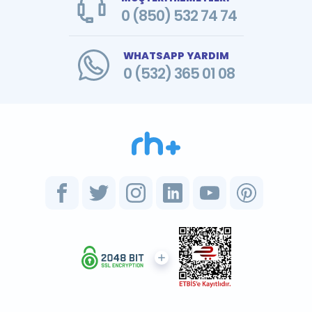
0 (850) 532 74 74
WHATSAPP YARDIM
0 (532) 365 01 08