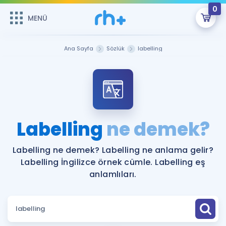
0
MENÜ
MENÜ
Üye Girişi
Ana Sayfa
Sözlük
labelling
Online Dersler
Sepetin Şu An Boş.
Çalışma Paketleri
Remzi Hoca ile seni sınava hazırlayacak onlarca eğitim seni
bekliyor!
Kitaplar ve Kaynaklar
GİRİŞ YAP
Labelling
ne demek?
Katılımcı Görüşleri
Şifremi Hatırlamıyorum
Labelling ne demek? Labelling ne anlama gelir?
Labelling İngilizce örnek cümle. Labelling eş
ÜYE DEĞİLİM
Faydalı Araçlar
anlamlıları.
Ücretsiz Kaynaklar
Blog
İngilizce Gramer
Hakkımızda
Kariyer
Sözlük
Soru & Cevap
İletişim