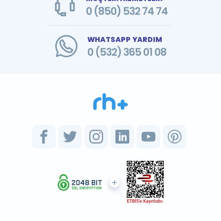
0 (850) 532 74 74
WHATSAPP YARDIM
0 (532) 365 01 08