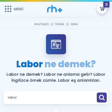
0
MENÜ
MENÜ
Üye Girişi
Ana Sayfa
Sözlük
labor
Online Dersler
Sepetin Şu An Boş.
Çalışma Paketleri
Remzi Hoca ile seni sınava hazırlayacak onlarca eğitim seni
bekliyor!
Kitaplar ve Kaynaklar
GİRİŞ YAP
Labor
ne demek?
Katılımcı Görüşleri
Şifremi Hatırlamıyorum
Labor ne demek? Labor ne anlama gelir? Labor
İngilizce örnek cümle. Labor eş anlamlıları.
ÜYE DEĞİLİM
Faydalı Araçlar
Ücretsiz Kaynaklar
Blog
İngilizce Gramer
Hakkımızda
Kariyer
Sözlük
Soru & Cevap
İletişim