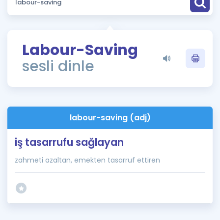
Puan Hesaplama
Rehberlik Aracı
Labour-Saving
ÖSYM Sınav Takvimi
sesli dinle
Kampanyalar
Blog
labour-saving (adj)
İngilizce Gramer
iş tasarrufu sağlayan
zahmeti azaltan, emekten tasarruf ettiren