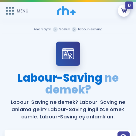
0
MENÜ
MENÜ
Üye Girişi
Ana Sayfa
Sözlük
labour-saving
Online Dersler
Sepetin Şu An Boş.
Çalışma Paketleri
Remzi Hoca ile seni sınava hazırlayacak onlarca eğitim seni
bekliyor!
Kitaplar ve Kaynaklar
GİRİŞ YAP
Labour-Saving
ne
Katılımcı Görüşleri
demek?
Şifremi Hatırlamıyorum
ÜYE DEĞİLİM
Faydalı Araçlar
Labour-Saving ne demek? Labour-Saving ne
anlama gelir? Labour-Saving İngilizce örnek
Ücretsiz Kaynaklar
Blog
İngilizce Gramer
cümle. Labour-Saving eş anlamlıları.
Hakkımızda
Kariyer
Sözlük
Soru & Cevap
İletişim