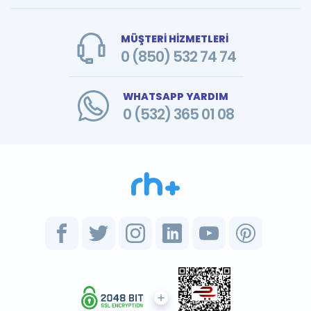
MÜŞTERİ HİZMETLERİ
0 (850) 532 74 74
WHATSAPP YARDIM
0 (532) 365 01 08