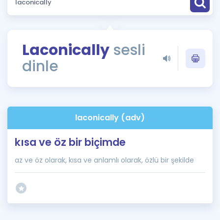
Puan Hesaplama
Rehberlik Aracı
Laconically
sesli
ÖSYM Sınav Takvimi
dinle
Kampanyalar
Blog
laconically (adv)
İngilizce Gramer
kısa ve öz bir biçimde
az ve öz olarak, kısa ve anlamlı olarak, özlü bir şekilde