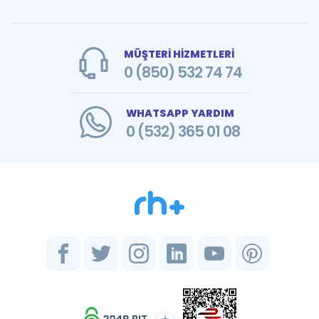
MÜŞTERİ HİZMETLERİ
0 (850) 532 74 74
WHATSAPP YARDIM
0 (532) 365 01 08