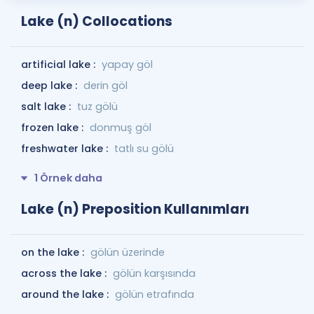
Lake (n) Collocations
artificial lake :
yapay göl
deep lake :
derin göl
salt lake :
tuz gölü
frozen lake :
donmuş göl
freshwater lake :
tatlı su gölü
1 Örnek daha
Lake (n) Preposition Kullanımları
on the lake :
gölün üzerinde
across the lake :
gölün karşısında
around the lake :
gölün etrafında