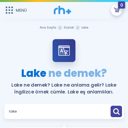
0
MENÜ
MENÜ
Üye Girişi
Ana Sayfa
Sözlük
lake
Online Dersler
Sepetin Şu An Boş.
Çalışma Paketleri
Remzi Hoca ile seni sınava hazırlayacak onlarca eğitim seni
bekliyor!
Kitaplar ve Kaynaklar
GİRİŞ YAP
Lake
ne demek?
Katılımcı Görüşleri
Şifremi Hatırlamıyorum
Lake ne demek? Lake ne anlama gelir? Lake
İngilizce örnek cümle. Lake eş anlamlıları.
ÜYE DEĞİLİM
Faydalı Araçlar
Ücretsiz Kaynaklar
Blog
İngilizce Gramer
Hakkımızda
Kariyer
Sözlük
Soru & Cevap
İletişim