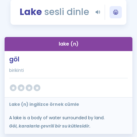
Puan Hesaplama
Lake
sesli dinle
Rehberlik Aracı
ÖSYM Sınav Takvimi
lake (n)
Kampanyalar
göl
Blog
birikinti
İngilizce Gramer
Lake (n) ingilizce örnek cümle
A lake is a body of water surrounded by land.
Göl, karalarla çevrili bir su kütlesidir.