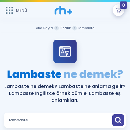
0
MENÜ
MENÜ
Üye Girişi
Ana Sayfa
Sözlük
lambaste
Online Dersler
Sepetin Şu An Boş.
Çalışma Paketleri
Remzi Hoca ile seni sınava hazırlayacak onlarca eğitim seni
bekliyor!
Kitaplar ve Kaynaklar
GİRİŞ YAP
Lambaste
ne demek?
Katılımcı Görüşleri
Şifremi Hatırlamıyorum
Lambaste ne demek? Lambaste ne anlama gelir?
Lambaste İngilizce örnek cümle. Lambaste eş
ÜYE DEĞİLİM
Faydalı Araçlar
anlamlıları.
Ücretsiz Kaynaklar
Blog
İngilizce Gramer
Hakkımızda
Kariyer
Sözlük
Soru & Cevap
İletişim