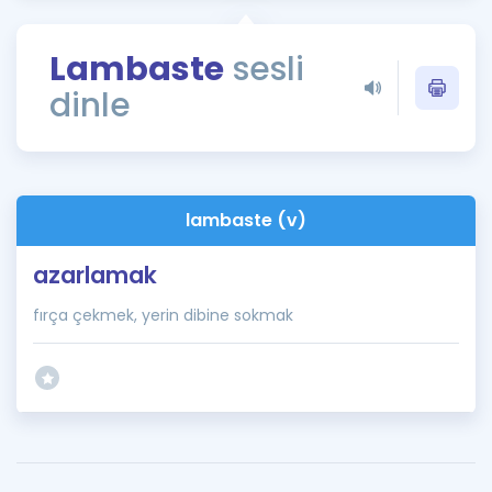
Puan Hesaplama
Lambaste
sesli
Rehberlik Aracı
dinle
ÖSYM Sınav Takvimi
Kampanyalar
Blog
lambaste (v)
İngilizce Gramer
azarlamak
fırça çekmek, yerin dibine sokmak