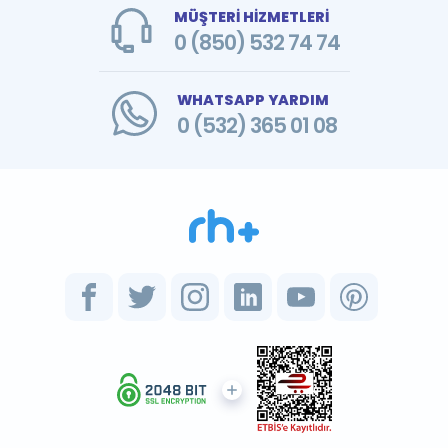
MÜŞTERİ HİZMETLERİ
0 (850) 532 74 74
WHATSAPP YARDIM
0 (532) 365 01 08