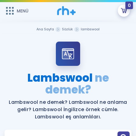
0
MENÜ
MENÜ
Üye Girişi
Ana Sayfa
Sözlük
lambswool
Online Dersler
Sepetin Şu An Boş.
Çalışma Paketleri
Remzi Hoca ile seni sınava hazırlayacak onlarca eğitim seni
bekliyor!
Kitaplar ve Kaynaklar
GİRİŞ YAP
Lambswool
ne
Katılımcı Görüşleri
demek?
Şifremi Hatırlamıyorum
ÜYE DEĞİLİM
Faydalı Araçlar
Lambswool ne demek? Lambswool ne anlama
gelir? Lambswool İngilizce örnek cümle.
Ücretsiz Kaynaklar
Blog
İngilizce Gramer
Lambswool eş anlamlıları.
Hakkımızda
Kariyer
Sözlük
Soru & Cevap
İletişim