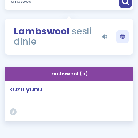
Puan Hesaplama
Rehberlik Aracı
Lambswool
sesli
ÖSYM Sınav Takvimi
dinle
Kampanyalar
Blog
lambswool (n)
İngilizce Gramer
kuzu yünü