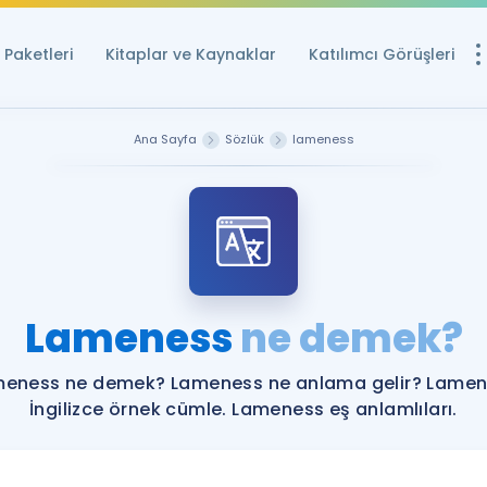
Paketleri
Kitaplar ve Kaynaklar
Katılımcı Görüşleri
Ücretsiz Kayna
Ana Sayfa
Sözlük
lameness
YDS ve YÖKDİL içi
Sözlük
İngilizce Sınavları
Puan Hesapla
Lameness
ne demek?
YDS ve YÖKDİL P
Remz
Rehberlik Aracı
eness ne demek? Lameness ne anlama gelir? Lame
YDS ve YÖKDİL'e H
İngilizce örnek cümle. Lameness eş anlamlıları.
ÖSYM Sınav Ta
Tüm ÖSYM Sınavl