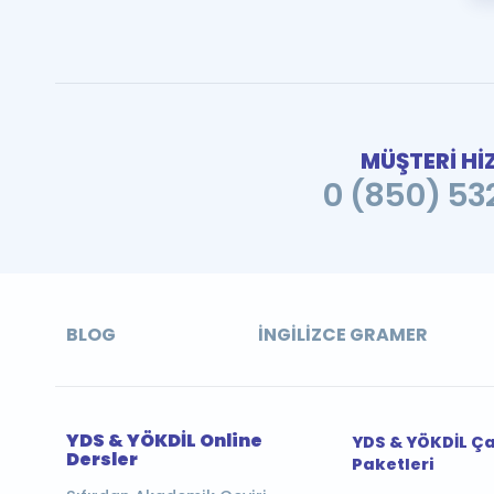
MÜŞTERİ Hİ
0 (850) 532
BLOG
İNGILIZCE GRAMER
YDS & YÖKDİL Online
YDS & YÖKDİL Ç
Dersler
Paketleri