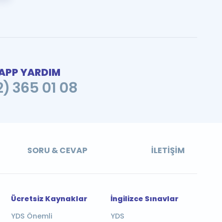
PP YARDIM
2) 365 01 08
SORU & CEVAP
İLETIŞIM
Ücretsiz Kaynaklar
İngilizce Sınavlar
YDS Önemli
YDS