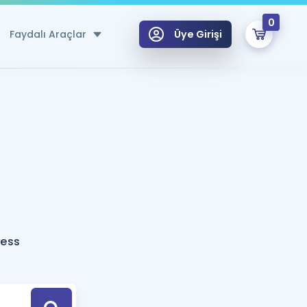
0
Faydalı Araçlar
Üye Girişi
klar
n Ücretsiz Kaynaklar
 için Özel Sözlük
Sepetin Şu An Boş.
ma
uan Hesaplama Aracı
i Hoca ile seni sınava hazırlayacak onlarca eğitim seni bekliyor!
Şifremi Hatırlamıyorum
GİRİŞ YAP
ness
azırlananlar için Öneriler
kvimi
ÜYE DEĞİLİM
arı Tek Takvimde