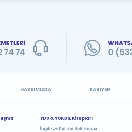
ZMETLERİ
WHATSA
 74 74
0 (53
HAKKIMIZDA
KARIYER
alışma
YDS & YÖKDİL Kitapları
İngilizce Kelime Bulmacası