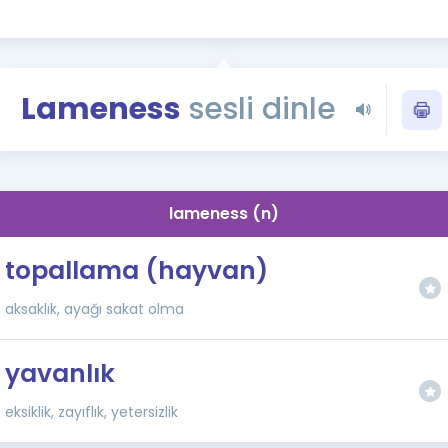
Kampanyalar
Eğitim ve Kitaplar
Blog
Lameness
sesli dinle
YDS - YÖKDİL Tüm S
İngilizce Gram
İngilizce Gramer
lameness (n)
topallama (hayvan)
aksaklık, ayağı sakat olma
yavanlık
eksiklik, zayıflık, yetersizlik