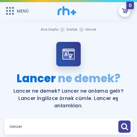
0
MENÜ
MENÜ
Üye Girişi
Ana Sayfa
Sözlük
lancer
Online Dersler
Sepetin Şu An Boş.
Çalışma Paketleri
Remzi Hoca ile seni sınava hazırlayacak onlarca eğitim seni
bekliyor!
Kitaplar ve Kaynaklar
GİRİŞ YAP
Lancer
ne demek?
Katılımcı Görüşleri
Şifremi Hatırlamıyorum
Lancer ne demek? Lancer ne anlama gelir?
Lancer İngilizce örnek cümle. Lancer eş
ÜYE DEĞİLİM
Faydalı Araçlar
anlamlıları.
Ücretsiz Kaynaklar
Blog
İngilizce Gramer
Hakkımızda
Kariyer
Sözlük
Soru & Cevap
İletişim