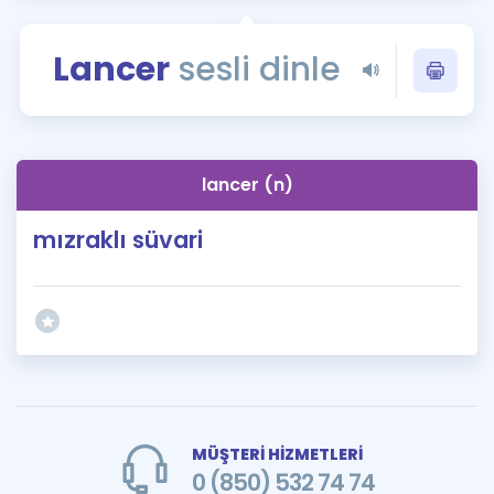
Puan Hesaplama
Lancer
sesli dinle
Rehberlik Aracı
ÖSYM Sınav Takvimi
Kampanyalar
lancer (n)
Blog
mızraklı süvari
İngilizce Gramer
MÜŞTERİ HİZMETLERİ
0 (850) 532 74 74