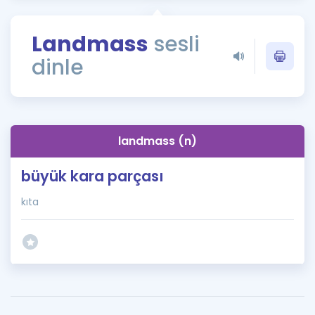
Puan Hesaplama
Landmass
sesli
Rehberlik Aracı
dinle
ÖSYM Sınav Takvimi
Kampanyalar
Blog
landmass (n)
İngilizce Gramer
büyük kara parçası
kıta