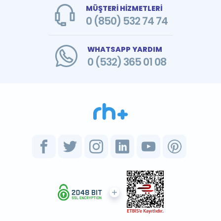
MÜŞTERİ HİZMETLERİ
0 (850) 532 74 74
WHATSAPP YARDIM
0 (532) 365 01 08