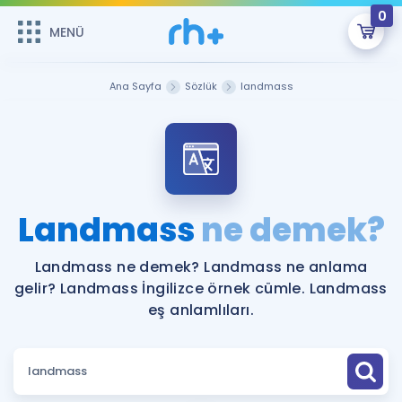
0
MENÜ
MENÜ
Üye Girişi
Ana Sayfa
Sözlük
landmass
Online Dersler
Sepetin Şu An Boş.
Çalışma Paketleri
Remzi Hoca ile seni sınava hazırlayacak onlarca eğitim seni
bekliyor!
Kitaplar ve Kaynaklar
GİRİŞ YAP
Landmass
ne demek?
Katılımcı Görüşleri
Şifremi Hatırlamıyorum
Landmass ne demek? Landmass ne anlama
gelir? Landmass İngilizce örnek cümle. Landmass
ÜYE DEĞİLİM
Faydalı Araçlar
eş anlamlıları.
Ücretsiz Kaynaklar
Blog
İngilizce Gramer
Hakkımızda
Kariyer
Sözlük
Soru & Cevap
İletişim