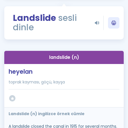
Puan Hesaplama
Landslide
sesli
Rehberlik Aracı
dinle
ÖSYM Sınav Takvimi
Kampanyalar
Blog
landslide (n)
İngilizce Gramer
heyelan
toprak kayması, göçü, kayşa
Landslide (n) ingilizce örnek cümle
A landslide closed the canal in 1915 for several months.