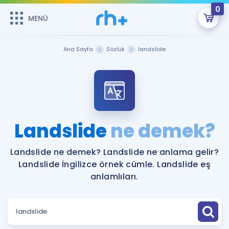
0
MENÜ
MENÜ
Üye Girişi
Ana Sayfa
Sözlük
landslide
Online Dersler
Sepetin Şu An Boş.
Çalışma Paketleri
Remzi Hoca ile seni sınava hazırlayacak onlarca eğitim seni
bekliyor!
Kitaplar ve Kaynaklar
GİRİŞ YAP
Landslide
ne demek?
Katılımcı Görüşleri
Şifremi Hatırlamıyorum
Landslide ne demek? Landslide ne anlama gelir?
Landslide İngilizce örnek cümle. Landslide eş
ÜYE DEĞİLİM
Faydalı Araçlar
anlamlıları.
Ücretsiz Kaynaklar
Blog
İngilizce Gramer
Hakkımızda
Kariyer
Sözlük
Soru & Cevap
İletişim