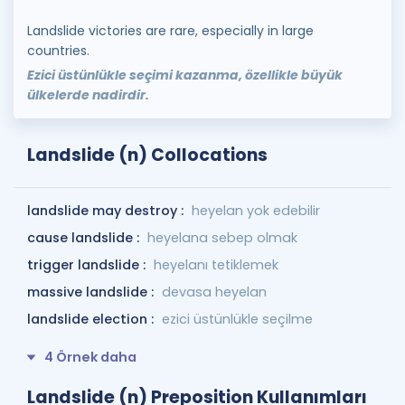
Landslide victories are rare, especially in large
countries.
Ezici üstünlükle seçimi kazanma, özellikle büyük
ülkelerde nadirdir.
Landslide (n) Collocations
landslide may destroy :
heyelan yok edebilir
cause landslide :
heyelana sebep olmak
trigger landslide :
heyelanı tetiklemek
massive landslide :
devasa heyelan
landslide election :
ezici üstünlükle seçilme
4 Örnek daha
Landslide (n) Preposition Kullanımları