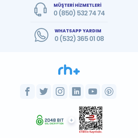
MÜŞTERİ HİZMETLERİ
0 (850) 532 74 74
WHATSAPP YARDIM
0 (532) 365 01 08