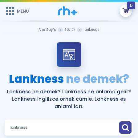
0
MENÜ
MENÜ
Üye Girişi
Ana Sayfa
Sözlük
lankness
Online Dersler
Sepetin Şu An Boş.
Çalışma Paketleri
Remzi Hoca ile seni sınava hazırlayacak onlarca eğitim seni
bekliyor!
Kitaplar ve Kaynaklar
GİRİŞ YAP
Lankness
ne demek?
Katılımcı Görüşleri
Şifremi Hatırlamıyorum
Lankness ne demek? Lankness ne anlama gelir?
Lankness İngilizce örnek cümle. Lankness eş
ÜYE DEĞİLİM
Faydalı Araçlar
anlamlıları.
Ücretsiz Kaynaklar
Blog
İngilizce Gramer
Hakkımızda
Kariyer
Sözlük
Soru & Cevap
İletişim