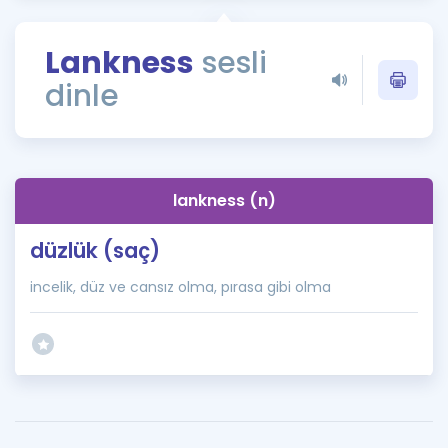
Puan Hesaplama
Lankness
sesli
Rehberlik Aracı
dinle
ÖSYM Sınav Takvimi
Kampanyalar
Blog
lankness (n)
İngilizce Gramer
düzlük (saç)
incelik, düz ve cansız olma, pırasa gibi olma