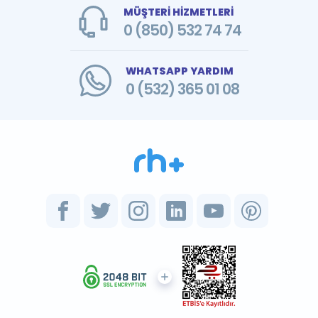
MÜŞTERİ HİZMETLERİ
0 (850) 532 74 74
WHATSAPP YARDIM
0 (532) 365 01 08