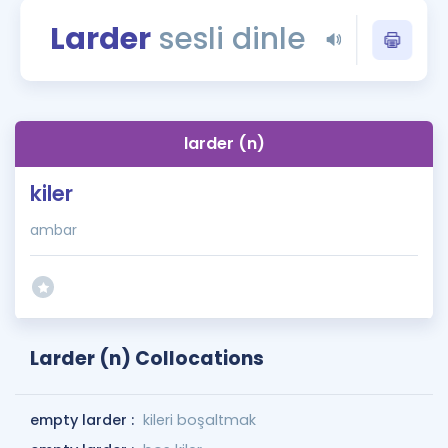
Puan Hesaplama
Larder
sesli dinle
Rehberlik Aracı
ÖSYM Sınav Takvimi
larder (n)
Kampanyalar
kiler
Blog
ambar
İngilizce Gramer
Larder (n) Collocations
empty larder :
kileri boşaltmak