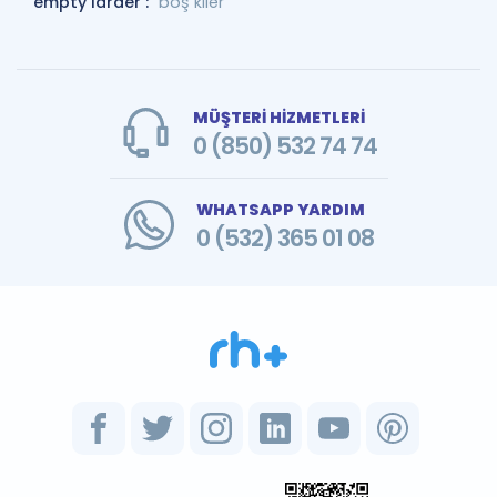
empty larder :
boş kiler
MÜŞTERİ HİZMETLERİ
0 (850) 532 74 74
WHATSAPP YARDIM
0 (532) 365 01 08