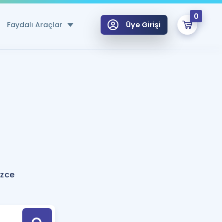
0
Faydalı Araçlar
Üye Girişi
klar
n Ücretsiz Kaynaklar
 için Özel Sözlük
Sepetin Şu An Boş.
ma
uan Hesaplama Aracı
i Hoca ile seni sınava hazırlayacak onlarca eğitim seni bekliyor!
Şifremi Hatırlamıyorum
GİRİŞ YAP
izce
azırlananlar için Öneriler
kvimi
ÜYE DEĞİLİM
arı Tek Takvimde