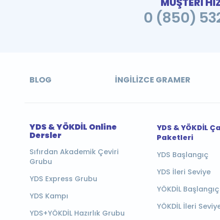
MÜŞTERİ Hİ
0 (850) 532
BLOG
İNGILIZCE GRAMER
YDS & YÖKDİL Online
YDS & YÖKDİL Ç
Dersler
Paketleri
Sıfırdan Akademik Çeviri
YDS Başlangıç
Grubu
YDS İleri Seviye
YDS Express Grubu
YÖKDİL Başlangıç
YDS Kampı
YÖKDİL İleri Seviy
YDS+YÖKDİL Hazırlık Grubu