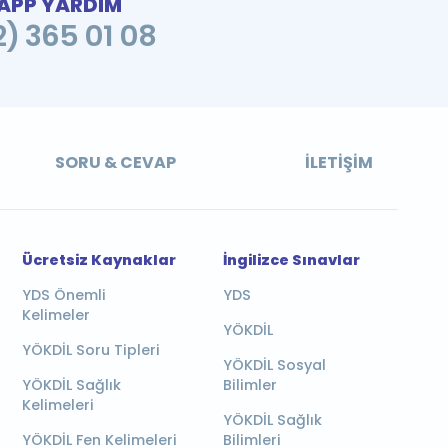
PP YARDIM
2) 365 01 08
SORU & CEVAP
İLETIŞIM
Ücretsiz Kaynaklar
İngilizce Sınavlar
YDS Önemli
YDS
Kelimeler
YÖKDİL
YÖKDİL Soru Tipleri
YÖKDİL Sosyal
YÖKDİL Sağlık
Bilimler
Kelimeleri
YÖKDİL Sağlık
YÖKDİL Fen Kelimeleri
Bilimleri