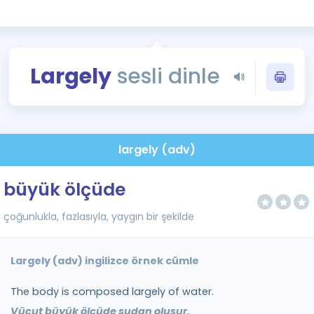
Kampanyalar
Eğitim ve Kitaplar
Blog
Largely
sesli dinle
YDS - YÖKDİL Tüm S
İngilizce Gram
İngilizce Gramer
largely (adv)
büyük ölçüde
çoğunlukla, fazlasıyla, yaygın bir şekilde
Largely (adv) ingilizce örnek cümle
The body is composed largely of water.
Vücut büyük ölçüde sudan oluşur.