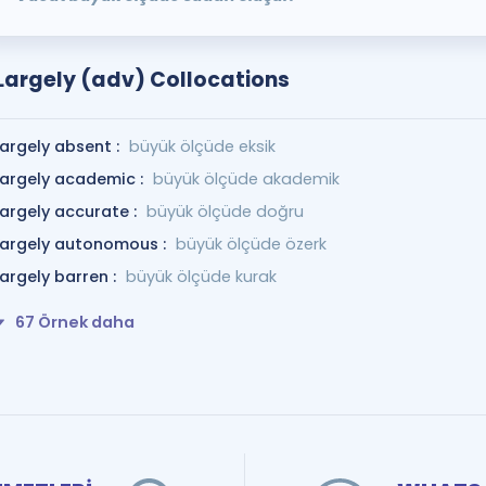
Largely (adv) Collocations
largely absent :
büyük ölçüde eksik
largely academic :
büyük ölçüde akademik
largely accurate :
büyük ölçüde doğru
largely autonomous :
büyük ölçüde özerk
largely barren :
büyük ölçüde kurak
67 Örnek daha