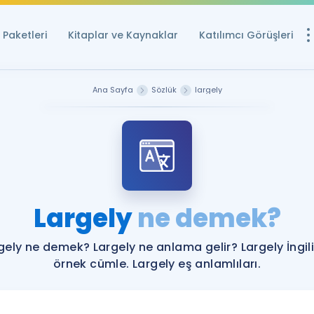
Paketleri
Kitaplar ve Kaynaklar
Katılımcı Görüşleri
Ücretsiz Kayna
Ana Sayfa
Sözlük
largely
YDS ve YÖKDİL içi
Sözlük
İngilizce Sınavları
Puan Hesapla
Largely
ne demek?
YDS ve YÖKDİL P
Remz
Rehberlik Aracı
gely ne demek? Largely ne anlama gelir? Largely İngil
YDS ve YÖKDİL'e H
örnek cümle. Largely eş anlamlıları.
ÖSYM Sınav Ta
Tüm ÖSYM Sınavl