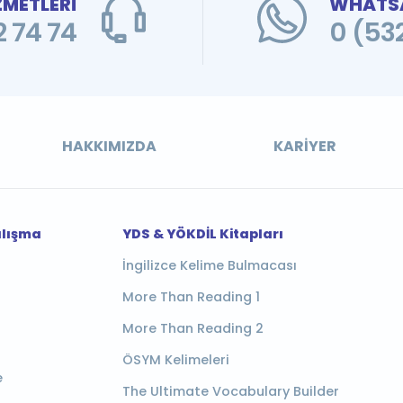
ZMETLERİ
WHATSA
 74 74
0 (53
HAKKIMIZDA
KARIYER
alışma
YDS & YÖKDİL Kitapları
İngilizce Kelime Bulmacası
More Than Reading 1
More Than Reading 2
ÖSYM Kelimeleri
e
The Ultimate Vocabulary Builder