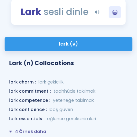
Puan Hesaplama
Lark
sesli dinle
Rehberlik Aracı
ÖSYM Sınav Takvimi
lark (v)
Kampanyalar
Blog
Lark (n) Collocations
İngilizce Gramer
lark charm :
lark çekicilik
lark commitment :
taahhüde takılmak
lark competence :
yeteneğe takılmak
lark confidence :
boş güven
lark essentials :
eğlence gereksinimleri
4 Örnek daha