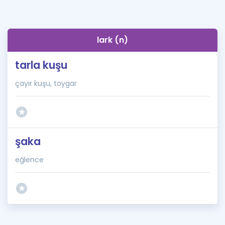
lark (n)
tarla kuşu
çayır kuşu, toygar
şaka
eğlence