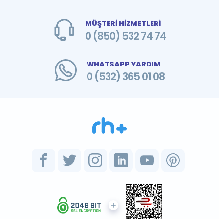
MÜŞTERİ HİZMETLERİ
0 (850) 532 74 74
WHATSAPP YARDIM
0 (532) 365 01 08