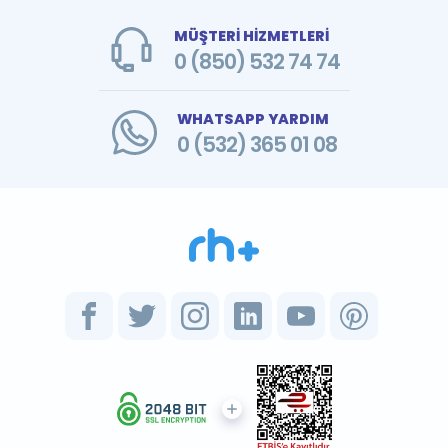
MÜŞTERİ HİZMETLERİ
0 (850) 532 74 74
WHATSAPP YARDIM
0 (532) 365 01 08