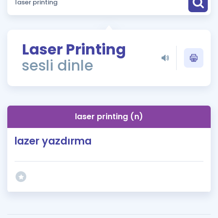
Puan Hesaplama
Rehberlik Aracı
Laser Printing
ÖSYM Sınav Takvimi
sesli dinle
Kampanyalar
Blog
laser printing (n)
İngilizce Gramer
lazer yazdırma