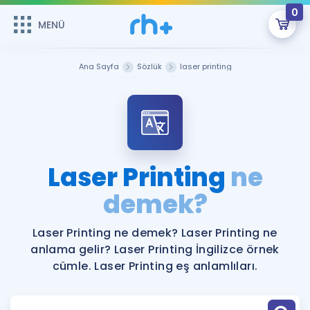
0
MENÜ
MENÜ
Üye Girişi
Ana Sayfa
Sözlük
laser printing
Online Dersler
Sepetin Şu An Boş.
Çalışma Paketleri
Remzi Hoca ile seni sınava hazırlayacak onlarca eğitim seni
bekliyor!
Kitaplar ve Kaynaklar
GİRİŞ YAP
Laser Printing
ne
Katılımcı Görüşleri
demek?
Şifremi Hatırlamıyorum
ÜYE DEĞİLİM
Faydalı Araçlar
Laser Printing ne demek? Laser Printing ne
anlama gelir? Laser Printing İngilizce örnek
Ücretsiz Kaynaklar
Blog
İngilizce Gramer
cümle. Laser Printing eş anlamlıları.
Hakkımızda
Kariyer
Sözlük
Soru & Cevap
İletişim