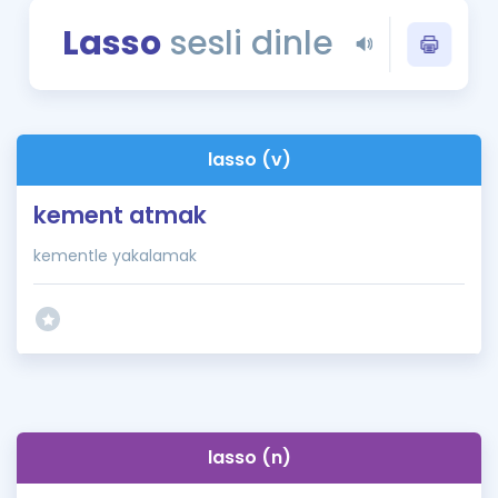
Puan Hesaplama
Lasso
sesli dinle
Rehberlik Aracı
ÖSYM Sınav Takvimi
lasso (v)
Kampanyalar
kement atmak
Blog
kementle yakalamak
İngilizce Gramer
lasso (n)