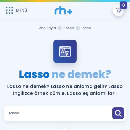
0
MENÜ
MENÜ
Üye Girişi
Ana Sayfa
Sözlük
lasso
Online Dersler
Sepetin Şu An Boş.
Çalışma Paketleri
Remzi Hoca ile seni sınava hazırlayacak onlarca eğitim seni
bekliyor!
Kitaplar ve Kaynaklar
GİRİŞ YAP
Lasso
ne demek?
Katılımcı Görüşleri
Şifremi Hatırlamıyorum
Lasso ne demek? Lasso ne anlama gelir? Lasso
İngilizce örnek cümle. Lasso eş anlamlıları.
ÜYE DEĞİLİM
Faydalı Araçlar
Ücretsiz Kaynaklar
Blog
İngilizce Gramer
Hakkımızda
Kariyer
Sözlük
Soru & Cevap
İletişim