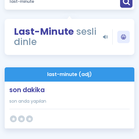
Puan Hesaplama
Rehberlik Aracı
Last-Minute
sesli
ÖSYM Sınav Takvimi
dinle
Kampanyalar
Blog
last-minute (adj)
İngilizce Gramer
son dakika
son anda yapılan