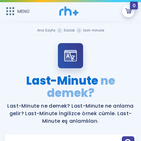
0
MENÜ
MENÜ
Üye Girişi
Ana Sayfa
Sözlük
last-minute
Online Dersler
Sepetin Şu An Boş.
Çalışma Paketleri
Remzi Hoca ile seni sınava hazırlayacak onlarca eğitim seni
bekliyor!
Kitaplar ve Kaynaklar
GİRİŞ YAP
Last-Minute
ne
Katılımcı Görüşleri
demek?
Şifremi Hatırlamıyorum
ÜYE DEĞİLİM
Faydalı Araçlar
Last-Minute ne demek? Last-Minute ne anlama
gelir? Last-Minute İngilizce örnek cümle. Last-
Ücretsiz Kaynaklar
Blog
İngilizce Gramer
Minute eş anlamlıları.
Hakkımızda
Kariyer
Sözlük
Soru & Cevap
İletişim