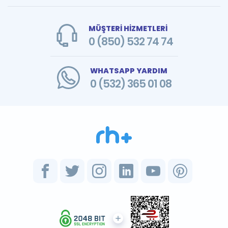
MÜŞTERİ HİZMETLERİ
0 (850) 532 74 74
WHATSAPP YARDIM
0 (532) 365 01 08