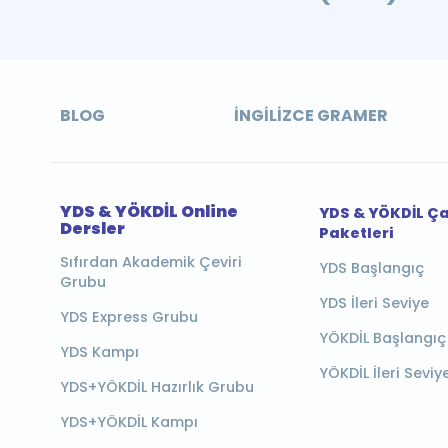
BLOG
İNGILIZCE GRAMER
YDS & YÖKDİL Online
YDS & YÖKDİL Ç
Dersler
Paketleri
Sıfırdan Akademik Çeviri
YDS Başlangıç
Grubu
YDS İleri Seviye
YDS Express Grubu
YÖKDİL Başlangıç
YDS Kampı
YÖKDİL İleri Seviy
YDS+YÖKDİL Hazırlık Grubu
YDS+YÖKDİL Kampı