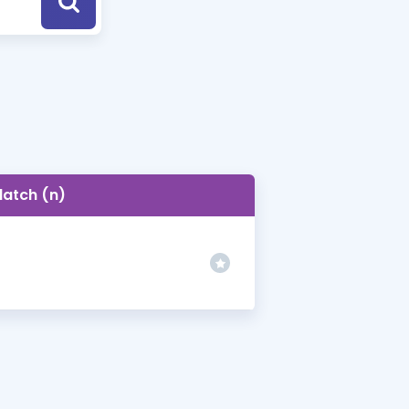
a Özel Fırsatlar
ınavlarla İlgili Haberler
er
 ve Konu Anlatımı
latch (n)