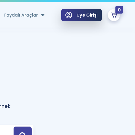
0
Faydalı Araçlar
Üye Girişi
klar
n Ücretsiz Kaynaklar
 için Özel Sözlük
Sepetin Şu An Boş.
ma
uan Hesaplama Aracı
i Hoca ile seni sınava hazırlayacak onlarca eğitim seni bekliyor!
Şifremi Hatırlamıyorum
GİRİŞ YAP
örnek
azırlananlar için Öneriler
kvimi
ÜYE DEĞİLİM
arı Tek Takvimde