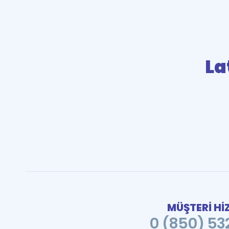
La
MÜŞTERİ Hİ
0 (850) 532