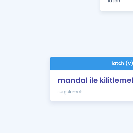
latch (v
mandal ile kilitleme
sürgülemek