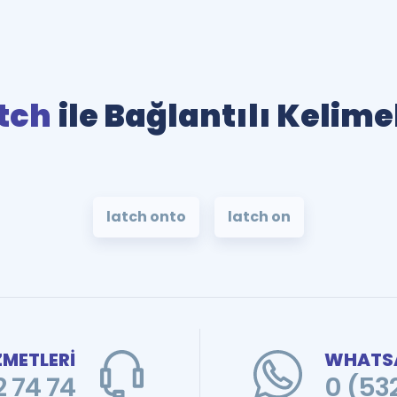
tch
ile Bağlantılı Kelime
latch onto
latch on
ZMETLERİ
WHATSA
 74 74
0 (53