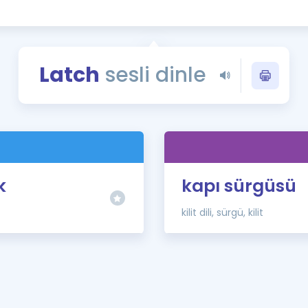
Kampanyalar
Eğitim ve Kitaplar
Blog
Latch
sesli dinle
YDS - YÖKDİL Tüm S
İngilizce Gram
İngilizce Gramer
)
k
kapı sürgüsü
kilit dili, sürgü, kilit