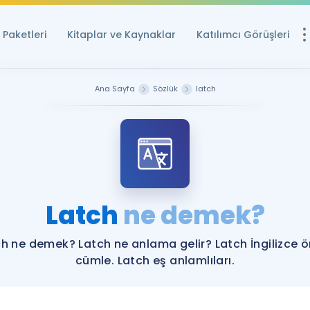
Paketleri
Kitaplar ve Kaynaklar
Katılımcı Görüşleri
Ücretsiz Kayna
Ana Sayfa
Sözlük
latch
YDS ve YÖKDİL içi
Sözlük
İngilizce Sınavları
Puan Hesapla
Latch
ne demek?
YDS ve YÖKDİL P
Remz
Rehberlik Aracı
h ne demek? Latch ne anlama gelir? Latch İngilizce 
YDS ve YÖKDİL'e H
cümle. Latch eş anlamlıları.
ÖSYM Sınav Ta
Tüm ÖSYM Sınavl