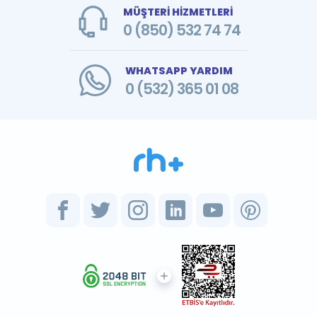
MÜŞTERİ HİZMETLERİ
0 (850) 532 74 74
WHATSAPP YARDIM
0 (532) 365 01 08