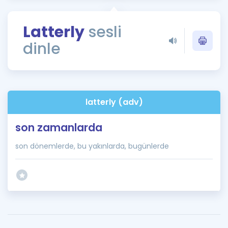
Puan Hesaplama
Latterly
sesli
Rehberlik Aracı
dinle
ÖSYM Sınav Takvimi
Kampanyalar
Blog
latterly (adv)
İngilizce Gramer
son zamanlarda
son dönemlerde, bu yakınlarda, bugünlerde