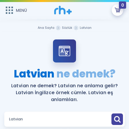
0
MENÜ
MENÜ
Üye Girişi
Ana Sayfa
Sözlük
Latvian
Online Dersler
Sepetin Şu An Boş.
Çalışma Paketleri
Remzi Hoca ile seni sınava hazırlayacak onlarca eğitim seni
bekliyor!
Kitaplar ve Kaynaklar
GİRİŞ YAP
Latvian
ne demek?
Katılımcı Görüşleri
Şifremi Hatırlamıyorum
Latvian ne demek? Latvian ne anlama gelir?
Latvian İngilizce örnek cümle. Latvian eş
ÜYE DEĞİLİM
Faydalı Araçlar
anlamlıları.
Ücretsiz Kaynaklar
Blog
İngilizce Gramer
Hakkımızda
Kariyer
Sözlük
Soru & Cevap
İletişim