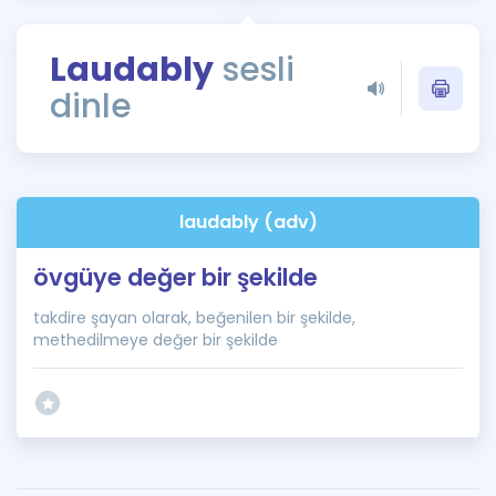
Puan Hesaplama
Laudably
sesli
Rehberlik Aracı
dinle
ÖSYM Sınav Takvimi
Kampanyalar
Blog
laudably (adv)
İngilizce Gramer
övgüye değer bir şekilde
takdire şayan olarak, beğenilen bir şekilde,
methedilmeye değer bir şekilde