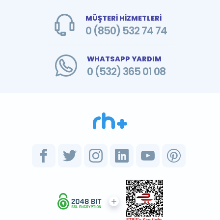
MÜŞTERİ HİZMETLERİ
0 (850) 532 74 74
WHATSAPP YARDIM
0 (532) 365 01 08