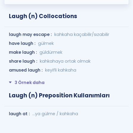
Laugh (n) Collocations
laugh may escape :
kahkaha kaçabilir/sızabilir
have laugh :
gülmek
make laugh :
güldürmek
share laugh :
kahkahaya ortak olmak
amused laugh :
keyifli kahkaha
3 Örnek daha
Laugh (n) Preposition Kullanımları
laugh at :
…ya gülme / kahkaha