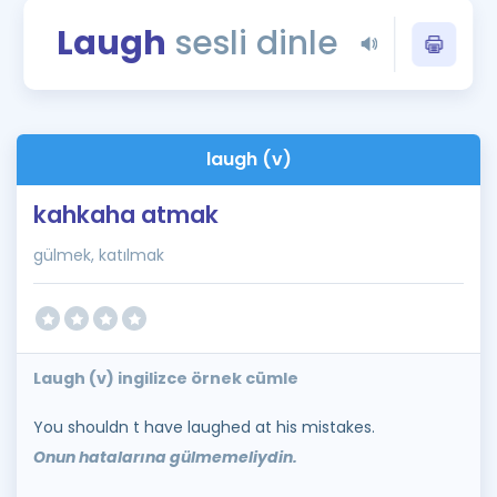
Puan Hesaplama
Laugh
sesli dinle
Rehberlik Aracı
ÖSYM Sınav Takvimi
laugh (v)
Kampanyalar
kahkaha atmak
Blog
gülmek, katılmak
İngilizce Gramer
Laugh (v) ingilizce örnek cümle
You shouldn t have laughed at his mistakes.
Onun hatalarına gülmemeliydin.