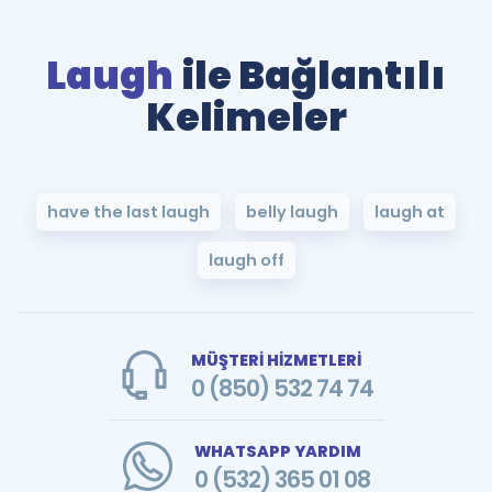
Laugh
ile Bağlantılı
Kelimeler
have the last laugh
belly laugh
laugh at
laugh off
MÜŞTERİ HİZMETLERİ
0 (850) 532 74 74
WHATSAPP YARDIM
0 (532) 365 01 08