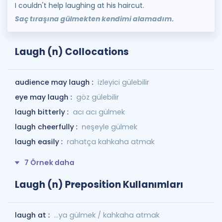
I couldn't help laughing at his haircut.
Saç tıraşına gülmekten kendimi alamadım.
Laugh (n) Collocations
audience may laugh :
izleyici gülebilir
eye may laugh :
göz gülebilir
laugh bitterly :
acı acı gülmek
laugh cheerfully :
neşeyle gülmek
laugh easily :
rahatça kahkaha atmak
7 Örnek daha
Laugh (n) Preposition Kullanımları
laugh at :
…ya gülmek / kahkaha atmak