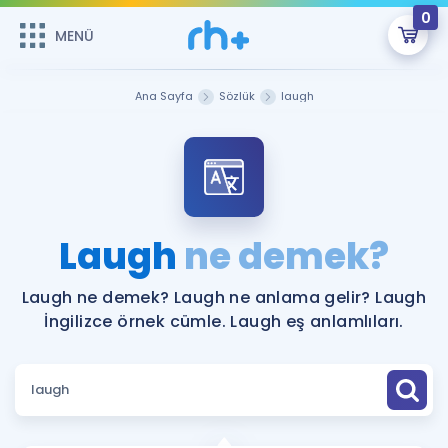
0
MENÜ
MENÜ
Üye Girişi
Ana Sayfa
Sözlük
laugh
Online Dersler
Sepetin Şu An Boş.
Çalışma Paketleri
Remzi Hoca ile seni sınava hazırlayacak onlarca eğitim seni
bekliyor!
Kitaplar ve Kaynaklar
GİRİŞ YAP
Laugh
ne demek?
Katılımcı Görüşleri
Şifremi Hatırlamıyorum
Laugh ne demek? Laugh ne anlama gelir? Laugh
İngilizce örnek cümle. Laugh eş anlamlıları.
ÜYE DEĞİLİM
Faydalı Araçlar
Ücretsiz Kaynaklar
Blog
İngilizce Gramer
Hakkımızda
Kariyer
Sözlük
Soru & Cevap
İletişim