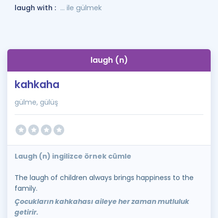
laugh with :
... ile gülmek
laugh (n)
kahkaha
gülme, gülüş
Laugh (n) ingilizce örnek cümle
The laugh of children always brings happiness to the
family.
Çocukların kahkahası aileye her zaman mutluluk
getirir.