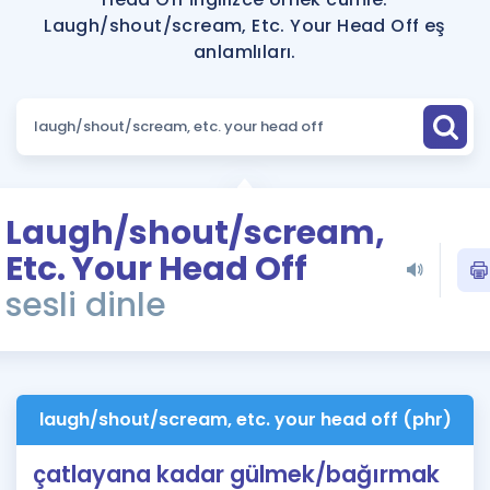
Puan Hesaplama
Laugh/shout/scream, Etc. Your Head Off eş
anlamlıları.
Rehberlik Aracı
ÖSYM Sınav Takvimi
Kampanyalar
Blog
Laugh/shout/scream,
Etc. Your Head Off
İngilizce Gramer
sesli dinle
laugh/shout/scream, etc. your head off (phr)
çatlayana kadar gülmek/bağırmak