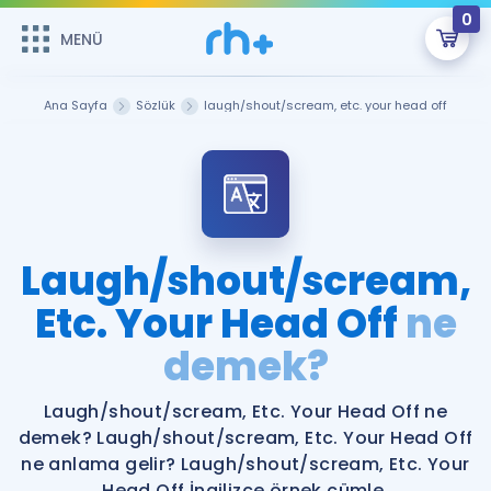
0
MENÜ
MENÜ
Üye Girişi
Ana Sayfa
Sözlük
laugh/shout/scream, etc. your head off
Online Dersler
Sepetin Şu An Boş.
Çalışma Paketleri
Remzi Hoca ile seni sınava hazırlayacak onlarca eğitim seni
bekliyor!
Kitaplar ve Kaynaklar
GİRİŞ YAP
Laugh/shout/scream,
Katılımcı Görüşleri
Etc. Your Head Off
ne
Şifremi Hatırlamıyorum
demek?
ÜYE DEĞİLİM
Faydalı Araçlar
Laugh/shout/scream, Etc. Your Head Off ne
Ücretsiz Kaynaklar
Blog
İngilizce Gramer
demek? Laugh/shout/scream, Etc. Your Head Off
Hakkımızda
Kariyer
Sözlük
ne anlama gelir? Laugh/shout/scream, Etc. Your
Soru & Cevap
İletişim
Head Off İngilizce örnek cümle.