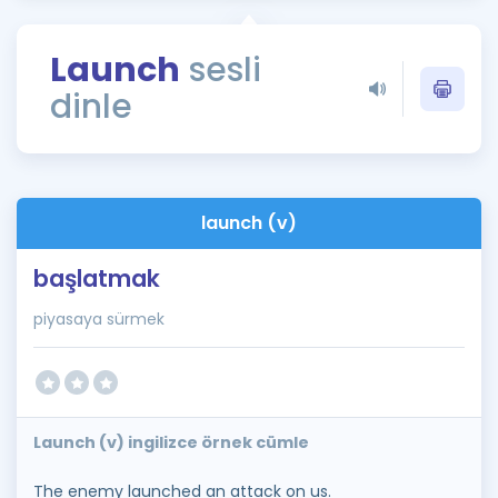
Puan Hesaplama
Launch
sesli
Rehberlik Aracı
dinle
ÖSYM Sınav Takvimi
Kampanyalar
Blog
launch (v)
İngilizce Gramer
başlatmak
piyasaya sürmek
Launch (v) ingilizce örnek cümle
The enemy launched an attack on us.