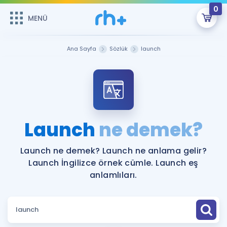
0
MENÜ
MENÜ
Üye Girişi
Ana Sayfa
Sözlük
launch
Online Dersler
Sepetin Şu An Boş.
Çalışma Paketleri
Remzi Hoca ile seni sınava hazırlayacak onlarca eğitim seni
bekliyor!
Kitaplar ve Kaynaklar
GİRİŞ YAP
Launch
ne demek?
Katılımcı Görüşleri
Şifremi Hatırlamıyorum
Launch ne demek? Launch ne anlama gelir?
Launch İngilizce örnek cümle. Launch eş
ÜYE DEĞİLİM
Faydalı Araçlar
anlamlıları.
Ücretsiz Kaynaklar
Blog
İngilizce Gramer
Hakkımızda
Kariyer
Sözlük
Soru & Cevap
İletişim