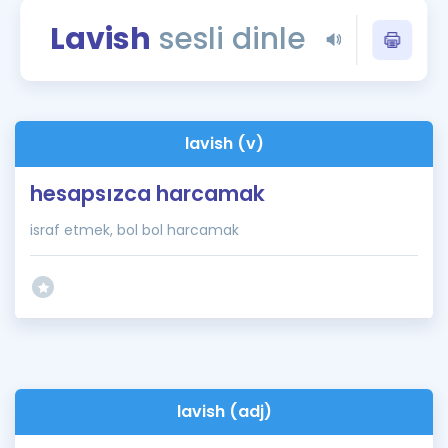
Puan Hesaplama
Lavish
sesli dinle
Rehberlik Aracı
ÖSYM Sınav Takvimi
lavish (v)
Kampanyalar
hesapsızca harcamak
Blog
israf etmek, bol bol harcamak
İngilizce Gramer
lavish (adj)