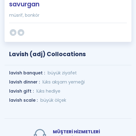
savurgan
müsrif, bonkör
Lavish (adj) Collocations
lavish banquet :
büyük ziyafet
lavish dinner :
lüks akşam yemeği
lavish gift :
lüks hediye
lavish scale :
büyük ölçek
MÜŞTERİ HİZMETLERİ