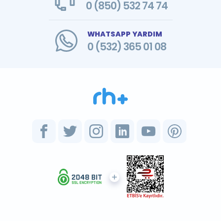
0 (850) 532 74 74
WHATSAPP YARDIM
0 (532) 365 01 08