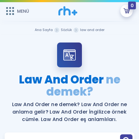
0
MENÜ
MENÜ
Üye Girişi
Ana Sayfa
Sözlük
law and order
Online Dersler
Sepetin Şu An Boş.
Çalışma Paketleri
Remzi Hoca ile seni sınava hazırlayacak onlarca eğitim seni
bekliyor!
Kitaplar ve Kaynaklar
GİRİŞ YAP
Law And Order
ne
Katılımcı Görüşleri
demek?
Şifremi Hatırlamıyorum
ÜYE DEĞİLİM
Faydalı Araçlar
Law And Order ne demek? Law And Order ne
anlama gelir? Law And Order İngilizce örnek
Ücretsiz Kaynaklar
Blog
İngilizce Gramer
cümle. Law And Order eş anlamlıları.
Hakkımızda
Kariyer
Sözlük
Soru & Cevap
İletişim