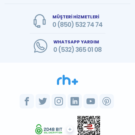
MÜŞTERİ HİZMETLERİ
0 (850) 532 74 74
WHATSAPP YARDIM
0 (532) 365 01 08