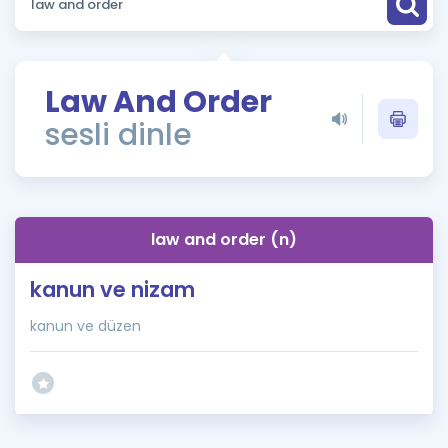
Puan Hesaplama
Rehberlik Aracı
Law And Order
ÖSYM Sınav Takvimi
sesli dinle
Kampanyalar
Blog
law and order (n)
İngilizce Gramer
kanun ve nizam
kanun ve düzen