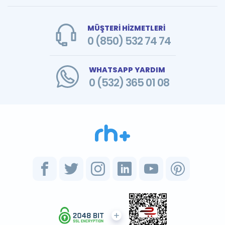
MÜŞTERİ HİZMETLERİ
0 (850) 532 74 74
WHATSAPP YARDIM
0 (532) 365 01 08