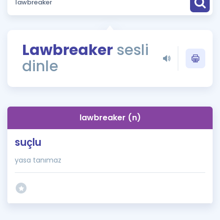
Puan Hesaplama
Rehberlik Aracı
Lawbreaker
sesli
ÖSYM Sınav Takvimi
dinle
Kampanyalar
Blog
lawbreaker (n)
İngilizce Gramer
suçlu
yasa tanımaz