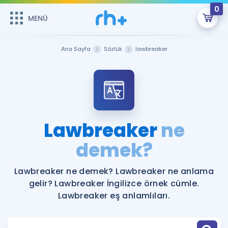
0
MENÜ
MENÜ
Üye Girişi
Ana Sayfa
Sözlük
lawbreaker
Online Dersler
Sepetin Şu An Boş.
Çalışma Paketleri
Remzi Hoca ile seni sınava hazırlayacak onlarca eğitim seni
bekliyor!
Kitaplar ve Kaynaklar
GİRİŞ YAP
Lawbreaker
ne
Katılımcı Görüşleri
demek?
Şifremi Hatırlamıyorum
ÜYE DEĞİLİM
Faydalı Araçlar
Lawbreaker ne demek? Lawbreaker ne anlama
gelir? Lawbreaker İngilizce örnek cümle.
Ücretsiz Kaynaklar
Blog
İngilizce Gramer
Lawbreaker eş anlamlıları.
Hakkımızda
Kariyer
Sözlük
Soru & Cevap
İletişim