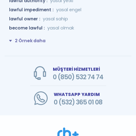
lawful authority :
yasal yetki
lawful impediment :
yasal engel
lawful owner :
yasal sahip
become lawful :
yasal olmak
2 Örnek daha
MÜŞTERİ HİZMETLERİ
0 (850) 532 74 74
WHATSAPP YARDIM
0 (532) 365 01 08