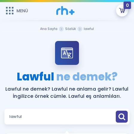
0
MENÜ
MENÜ
Üye Girişi
Ana Sayfa
Sözlük
lawful
Online Dersler
Sepetin Şu An Boş.
Çalışma Paketleri
Remzi Hoca ile seni sınava hazırlayacak onlarca eğitim seni
bekliyor!
Kitaplar ve Kaynaklar
GİRİŞ YAP
Lawful
ne demek?
Katılımcı Görüşleri
Şifremi Hatırlamıyorum
Lawful ne demek? Lawful ne anlama gelir? Lawful
İngilizce örnek cümle. Lawful eş anlamlıları.
ÜYE DEĞİLİM
Faydalı Araçlar
Ücretsiz Kaynaklar
Blog
İngilizce Gramer
Hakkımızda
Kariyer
Sözlük
Soru & Cevap
İletişim