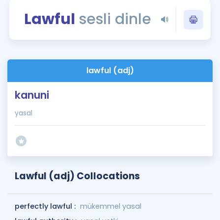
Puan Hesaplama
Lawful
sesli dinle
Rehberlik Aracı
ÖSYM Sınav Takvimi
lawful (adj)
Kampanyalar
kanuni
Blog
yasal
İngilizce Gramer
Lawful (adj) Collocations
perfectly lawful :
mükemmel yasal