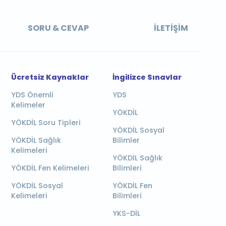
SORU & CEVAP
İLETIŞIM
Ücretsiz Kaynaklar
İngilizce Sınavlar
YDS Önemli
YDS
Kelimeler
YÖKDİL
YÖKDİL Soru Tipleri
YÖKDİL Sosyal
YÖKDİL Sağlık
Bilimler
Kelimeleri
YÖKDİL Sağlık
YÖKDİL Fen Kelimeleri
Bilimleri
YÖKDİL Sosyal
YÖKDİL Fen
Kelimeleri
Bilimleri
YKS-DİL