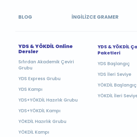
BLOG
İNGILIZCE GRAMER
YDS & YÖKDİL Online
YDS & YÖKDİL Ç
Dersler
Paketleri
Sıfırdan Akademik Çeviri
YDS Başlangıç
Grubu
YDS İleri Seviye
YDS Express Grubu
YÖKDİL Başlangıç
YDS Kampı
YÖKDİL İleri Seviy
YDS+YÖKDİL Hazırlık Grubu
YDS+YÖKDİL Kampı
YÖKDİL Hazırlık Grubu
YÖKDİL Kampı