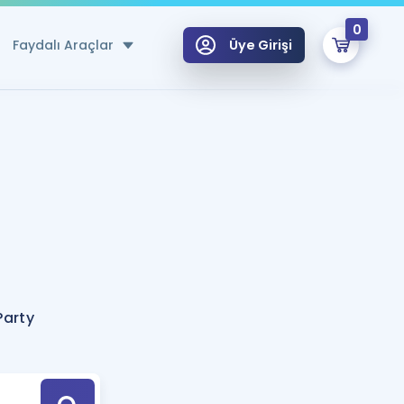
0
Faydalı Araçlar
Üye Girişi
klar
n Ücretsiz Kaynaklar
 için Özel Sözlük
Sepetin Şu An Boş.
ma
uan Hesaplama Aracı
i Hoca ile seni sınava hazırlayacak onlarca eğitim seni bekliyor!
Şifremi Hatırlamıyorum
GİRİŞ YAP
Party
azırlananlar için Öneriler
kvimi
ÜYE DEĞİLİM
arı Tek Takvimde