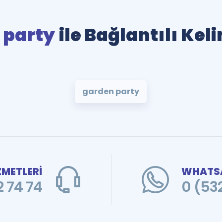
 party
ile Bağlantılı Kel
garden party
ZMETLERİ
WHATSA
 74 74
0 (53