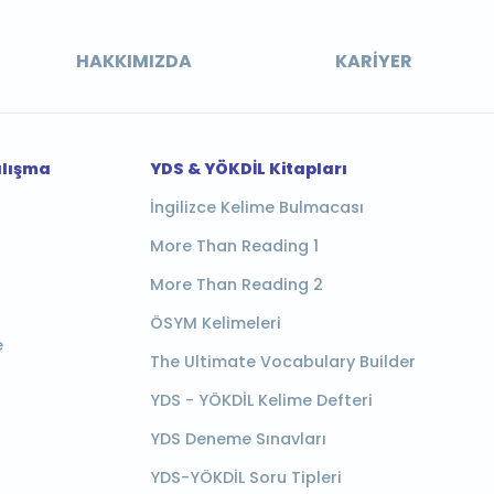
HAKKIMIZDA
KARIYER
alışma
YDS & YÖKDİL Kitapları
İngilizce Kelime Bulmacası
More Than Reading 1
More Than Reading 2
ÖSYM Kelimeleri
e
The Ultimate Vocabulary Builder
YDS - YÖKDİL Kelime Defteri
YDS Deneme Sınavları
YDS-YÖKDİL Soru Tipleri