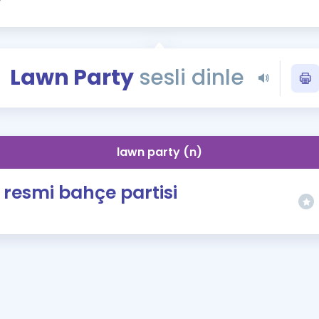
Kampanyalar
Eğitim ve Kitaplar
Blog
Lawn Party
sesli dinle
YDS - YÖKDİL Tüm S
İngilizce Gram
İngilizce Gramer
lawn party (n)
resmi bahçe partisi