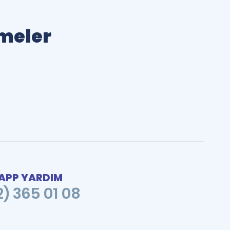
imeler
PP YARDIM
2) 365 01 08