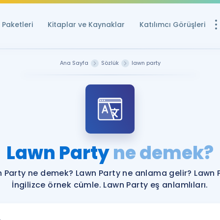
Paketleri
Kitaplar ve Kaynaklar
Katılımcı Görüşleri
Ücretsiz Kayna
Ana Sayfa
Sözlük
lawn party
YDS ve YÖKDİL içi
Sözlük
İngilizce Sınavları
Puan Hesapla
Lawn Party
ne demek?
YDS ve YÖKDİL P
Remz
Rehberlik Aracı
 Party ne demek? Lawn Party ne anlama gelir? Lawn 
YDS ve YÖKDİL'e H
İngilizce örnek cümle. Lawn Party eş anlamlıları.
ÖSYM Sınav Ta
Tüm ÖSYM Sınavl