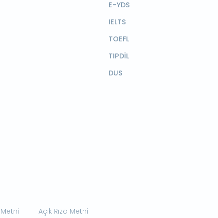
E-YDS
IELTS
TOEFL
TIPDİL
DUS
 Metni
Açık Rıza Metni