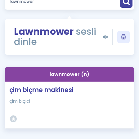
Puan Hesaplama
Rehberlik Aracı
Lawnmower
sesli
ÖSYM Sınav Takvimi
dinle
Kampanyalar
Blog
lawnmower (n)
İngilizce Gramer
çim biçme makinesi
çim biçici