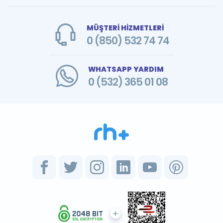
MÜŞTERİ HİZMETLERİ
0 (850) 532 74 74
WHATSAPP YARDIM
0 (532) 365 01 08